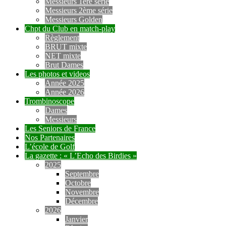
Messieurs 1ère série
Messieurs 2ème série
Messieurs Golden
Chpt du Club en match-play
Règlement
BRUT mixte
NET mixte
Brut Dames
Les photos et videos
Année 2025
Année 2026
Trombinoscope
Dames
Messieurs
Les Seniors de France
Nos Partenaires
L’école de Golf
La gazette : « L’Echo des Birdies »
2025
Septembre
Octobre
Novembre
Décembre
2026
Janvier