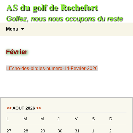
AS du golf de Rochefort
Golfez, nous nous occupons du reste
Menu
Février
LEcho-des-birdies-numero-14-Fevrier-2026
<<
AOÛT 2026
>>
L
M
M
J
V
S
D
27
28
29
30
31
1
2