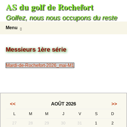
AS du golf de Rochefort
Golfez, nous nous occupons du reste
Menu
Messieurs 1ère série
Mardi-de-Rochefort-2026_mai-M1
<<
AOÛT 2026
>>
L
M
M
J
V
S
D
27
28
29
30
31
1
2