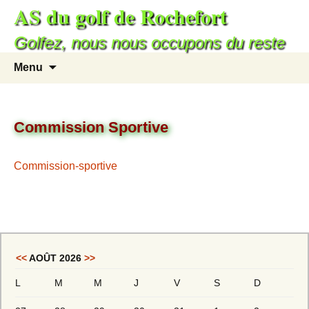
AS du golf de Rochefort
Golfez, nous nous occupons du reste
Menu
Commission Sportive
Commission-sportive
<<
AOÛT 2026
>>
L
M
M
J
V
S
D