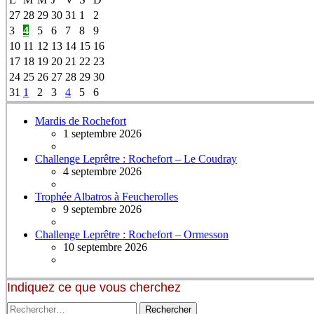
27
28
29
30
31
1
2
3
4
5
6
7
8
9
10
11
12
13
14
15
16
17
18
19
20
21
22
23
24
25
26
27
28
29
30
31
1
2
3
4
5
6
Mardis de Rochefort
1 septembre 2026
Challenge Leprêtre : Rochefort – Le Coudray
4 septembre 2026
Trophée Albatros à Feucherolles
9 septembre 2026
Challenge Leprêtre : Rochefort – Ormesson
10 septembre 2026
Indiquez ce que vous cherchez