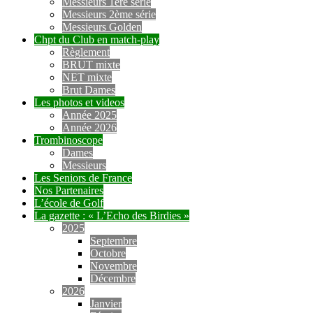
Messieurs 1ère série
Messieurs 2ème série
Messieurs Golden
Chpt du Club en match-play
Règlement
BRUT mixte
NET mixte
Brut Dames
Les photos et videos
Année 2025
Année 2026
Trombinoscope
Dames
Messieurs
Les Seniors de France
Nos Partenaires
L’école de Golf
La gazette : « L’Echo des Birdies »
2025
Septembre
Octobre
Novembre
Décembre
2026
Janvier