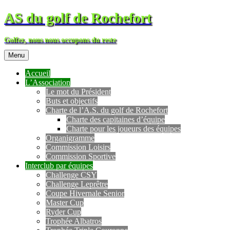
AS du golf de Rochefort
Golfez, nous nous occupons du reste
Menu
Accueil
L’Association
Le mot du Président
Buts et objectifs
Charte de l’A.S. du golf de Rochefort
Charte des capitaines d’équipe
Charte pour les joueurs des équipes
Organigramme
Commission Loisirs
Commission Sportive
Interclub par équipes
Challenge CSY
Challenge Leprêtre
Coupe Hivernale Senior
Master Cup
Ryder Cup
Trophée Albatros