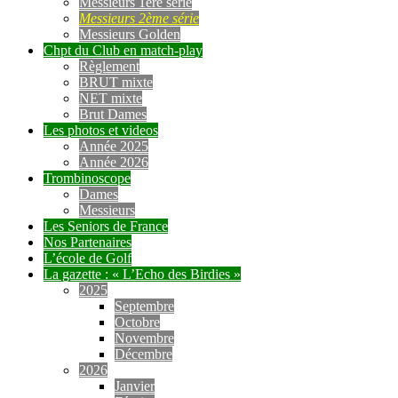
Messieurs 1ère série
Messieurs 2ème série
Messieurs Golden
Chpt du Club en match-play
Règlement
BRUT mixte
NET mixte
Brut Dames
Les photos et videos
Année 2025
Année 2026
Trombinoscope
Dames
Messieurs
Les Seniors de France
Nos Partenaires
L’école de Golf
La gazette : « L’Echo des Birdies »
2025
Septembre
Octobre
Novembre
Décembre
2026
Janvier