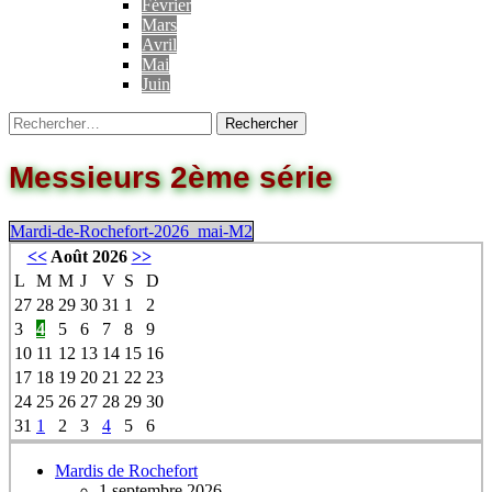
Février
Mars
Avril
Mai
Juin
Messieurs 2ème série
Mardi-de-Rochefort-2026_mai-M2
<<
Août 2026
>>
L
M
M
J
V
S
D
27
28
29
30
31
1
2
3
4
5
6
7
8
9
10
11
12
13
14
15
16
17
18
19
20
21
22
23
24
25
26
27
28
29
30
31
1
2
3
4
5
6
Mardis de Rochefort
1 septembre 2026