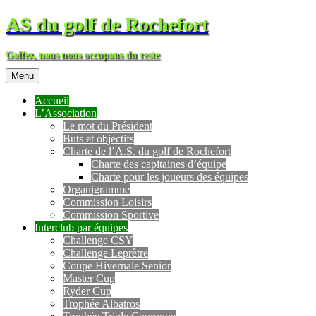
AS du golf de Rochefort
Golfez, nous nous occupons du reste
Menu
Accueil
L’Association
Le mot du Président
Buts et objectifs
Charte de l’A.S. du golf de Rochefort
Charte des capitaines d’équipe
Charte pour les joueurs des équipes
Organigramme
Commission Loisirs
Commission Sportive
Interclub par équipes
Challenge CSY
Challenge Leprêtre
Coupe Hivernale Senior
Master Cup
Ryder Cup
Trophée Albatros