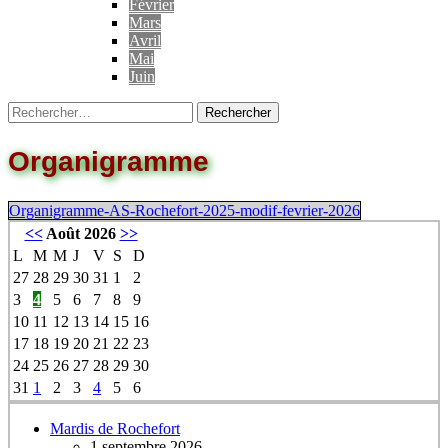
Février
Mars
Avril
Mai
Juin
Organigramme
Organigramme-AS-Rochefort-2025-modif-fevrier-2026
<<
Août 2026
>>
L
M
M
J
V
S
D
27
28
29
30
31
1
2
3
4
5
6
7
8
9
10
11
12
13
14
15
16
17
18
19
20
21
22
23
24
25
26
27
28
29
30
31
1
2
3
4
5
6
Mardis de Rochefort
1 septembre 2026