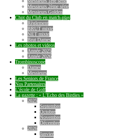
Messieurs 1ère série
Messieurs 2ème série
Messieurs Golden
Chpt du Club en match-play
Règlement
BRUT mixte
NET mixte
Brut Dames
Les photos et videos
Année 2025
Année 2026
Trombinoscope
Dames
Messieurs
Les Seniors de France
Nos Partenaires
L’école de Golf
La gazette : « L’Echo des Birdies »
2025
Septembre
Octobre
Novembre
Décembre
2026
Janvier