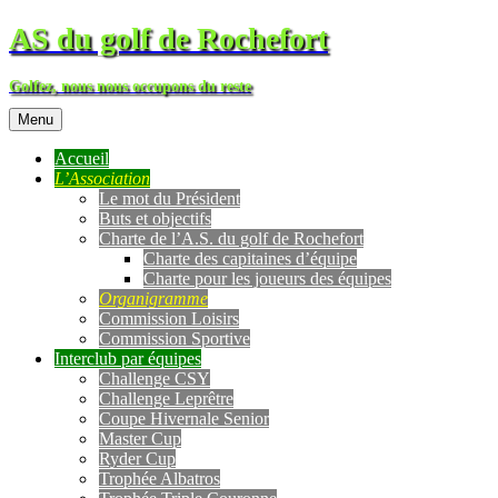
AS du golf de Rochefort
Golfez, nous nous occupons du reste
Menu
Accueil
L’Association
Le mot du Président
Buts et objectifs
Charte de l’A.S. du golf de Rochefort
Charte des capitaines d’équipe
Charte pour les joueurs des équipes
Organigramme
Commission Loisirs
Commission Sportive
Interclub par équipes
Challenge CSY
Challenge Leprêtre
Coupe Hivernale Senior
Master Cup
Ryder Cup
Trophée Albatros