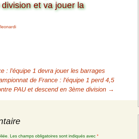
Charte pour les joueurs
Messieurs
ivision et va jouer la
des équipes
Championnat interclubs
p
Senior Messieurs
Equipe Mid-Amateur
Messieurs
fleonardi
batros
Coupe de Paris Dames
Equipe Senior
Messieurs
iple
Championnat interclubs
Dames
Equipe Senior 2
Messieurs
Coupe de Paris Senior
Dames
: l’équipe 1 devra jouer les barrages
Equipe Senior 3
ionnat de France : l’équipe 1 perd 4,5
Messieurs
ontre PAU et descend en 3ème division
→
Equipe 1 Dames
Equipe Mid-Amateur
Dames
taire
Equipe Senior Dame
liée.
Les champs obligatoires sont indiqués avec
*