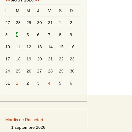
<<
AOÛT 2026
>>
L
M
M
J
V
S
D
Messieurs 2ème série
s 2
27
28
29
30
31
1
2
Messieurs Golden
3
4
5
6
7
8
9
10
11
12
13
14
15
16
17
18
19
20
21
22
23
24
25
26
27
28
29
30
31
1
2
3
4
5
6
s
Mardis de Rochefort
s
1 septembre 2026