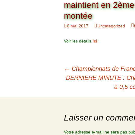
Organigramme
maintient en 2ème d
Brut Dames
Novembre
Février
Ryder Cu
montée
Commission Loisirs
6 mai 2017
Uncategorized
Décembre
Mars
Trophée Al
Commission Sportive
Avril
Trophée Tr
Voir les détails
ici
Couronne
Mai
Navigation
←
Championnats de France 
Juin
des
DERNIERE MINUTE : Champ
à 0,5 c
articles
Laisser un commen
Votre adresse e-mail ne sera pas pub