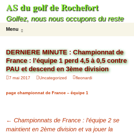
AS du golf de Rochefort
Aller
au
Golfez, nous nous occupons du reste
contenu
Recherc
Menu
DERNIERE MINUTE : Championnat de
France : l’équipe 1 perd 4,5 à 0,5 contre
PAU et descend en 3ème division
7 mai 2017
Uncategorized
fleonardi
page championnat de France – équipe 1
Navigation
←
Championnats de France : l’équipe 2 se
des
maintient en 2ème division et va jouer la