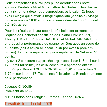
Cette compétition n’aurait pas pu se dérouler sans notre
sponsor Bordelais Mr et Mme Laffon de Château Haut Terrier
qui a richement doté notre compétition, et le salon Esthetech
avec Pélagie qui a offert 3 magnifiques lots (2 soins du visage
d’une valeur de 180€ et un soin d’une valeur de 100€) qui ont
été tirés au sort.
Pour les résultats, il faut noter la très belle performance de
l’équipe de Rochefort constituée de Roland PANOSSIAN,
Thierry THOZET, Philippe DAOUDAL et Michel DARDANT qui
ont réussi la performance de gagner en Brut avec un score de
45 points (soit 9 coups en dessous du par avec 9 pars et 9
birdies). La même équipe remporte également le Net avec 51
points.
Il y avait 2 concours d’approche organisés, 1 sur le 3 et 1 sur le
17. Et fait rarissime, les deux concours d’approche ont été
gagnés par Benoit TOULEMONDE avec 1,61 m sur le trou 3 et
1,70 m sur le trou 17. Toutes nos félicitations à Benoit pour cette
belle performance.
Jacques CINQUIN
Président de l’A.S.
N.B. : Photos dans l’onglet « Photos – année 2026 »
Resultats-fete-du-club-2026