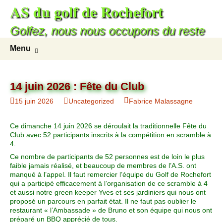
AS du golf de Rochefort
Aller
au
Golfez, nous nous occupons du reste
contenu
Recherc
Menu
14 juin 2026 : Fête du Club
15 juin 2026
Uncategorized
Fabrice Malassagne
Ce dimanche 14 juin 2026 se déroulait la traditionnelle Fête du
Club avec 52 participants inscrits à la compétition en scramble à
4.
Ce nombre de participants de 52 personnes est de loin le plus
faible jamais réalisé, et beaucoup de membres de l’A.S. ont
manqué à l’appel. Il faut remercier l’équipe du Golf de Rochefort
qui a participé efficacement à l’organisation de ce scramble à 4
et aussi notre green keeper Yves et ses jardiniers qui nous ont
proposé un parcours en parfait état. Il ne faut pas oublier le
restaurant « l’Ambassade » de Bruno et son équipe qui nous ont
préparé un BBQ apprécié de tous.