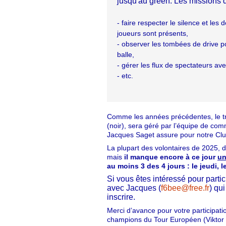
jusqu'au green. Les missions d
- faire respecter le silence et les
joueurs sont présents,
- observer les tombées de drive po
balle, 
- 
gérer les flux de spectateurs ave
- 
etc.
Comme les années précédentes, le tr
(noir), sera géré par l’équipe de co
Jacques Saget assure pour notre Club
La plupart des volontaires de 2025, 
mais
il manque encore à ce jour
un
au moins 3 des 4 jours : le jeudi,
Si vous êtes intéressé pour partic
avec Jacques (
f6bee@free.fr
) qu
inscrire.
Merci d’avance pour votre participati
champions du Tour Européen (Viktor 