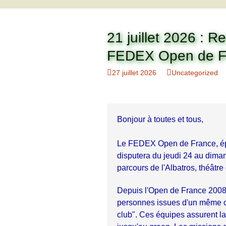
Organigramme
Brut Dames
Novembre
Février
Ryder Cu
Commission Loisirs
21 juillet 2026 : 
Décembre
Mars
Trophée Al
Commission Sportive
FEDEX Open de F
Avril
Trophée Tr
27 juillet 2026
Uncategorized
Couronne
Mai
Juin
Bonjour à toutes et tous, 
Le FEDEX Open de France, épr
disputera du jeudi 24 au diman
parcours de l'Albatros, théâtr
Depuis l'Open de France 2008,
personnes issues d'un même cl
club". Ces équipes assurent la