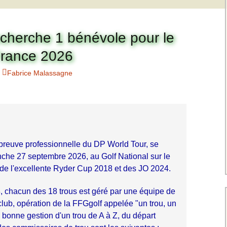
Charte pour les joueurs
Messieurs
des équipes
Championnat interclubs
p
Senior Messieurs
Equipe Mid-Amateur
Recherche 1 bénévole pour le
Messieurs
batros
Coupe de Paris Dames
rance 2026
Equipe Senior
Messieurs
iple
Fabrice Malassagne
Championnat interclubs
Dames
Equipe Senior 2
Messieurs
Coupe de Paris Senior
Dames
Equipe Senior 3
Messieurs
euve professionnelle du DP World Tour, se 
Equipe 1 Dames
che 27 septembre 2026, au Golf National sur le 
e de l'excellente Ryder Cup 2018 et des JO 2024. 
Equipe Mid-Amateur
Dames
 chacun des 18 trous est géré par une équipe de 
ub, opération de la FFGgolf appelée "un trou, un 
Equipe Senior Dame
 bonne gestion d'un trou de A à Z, du départ 