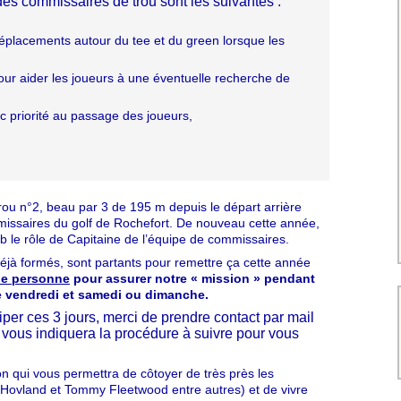
es commissaires de trou sont les suivantes :
 déplacements autour du tee et du green lorsque les 
ur aider les joueurs à une éventuelle recherche de 
c priorité au passage des joueurs, 
ou n°2, beau par 3 de 195 m depuis le départ arrière
mmissaires du golf de Rochefort. De nouveau cette année,
 le rôle de Capitaine de l’équipe de commissaires.
déjà formés, sont partants pour remettre ça cette année
e personne
pour assurer notre « mission » pendant
 le vendredi et samedi ou dimanche.
iper ces 3 jours, merci de prendre contact par mail
i vous indiquera la procédure à suivre pour vous
on qui vous permettra de côtoyer de très près les
Hovland et Tommy Fleetwood entre autres) et de vivre