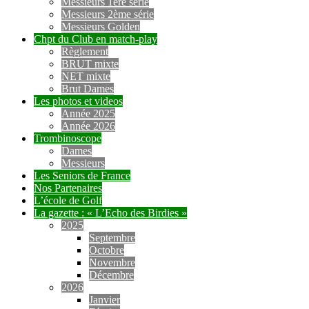
Messieurs 1ère série
Messieurs 2ème série
Messieurs Golden
Chpt du Club en match-play
Règlement
BRUT mixte
NET mixte
Brut Dames
Les photos et videos
Année 2025
Année 2026
Trombinoscope
Dames
Messieurs
Les Seniors de France
Nos Partenaires
L’école de Golf
La gazette : « L’Echo des Birdies »
2025
Septembre
Octobre
Novembre
Décembre
2026
Janvier