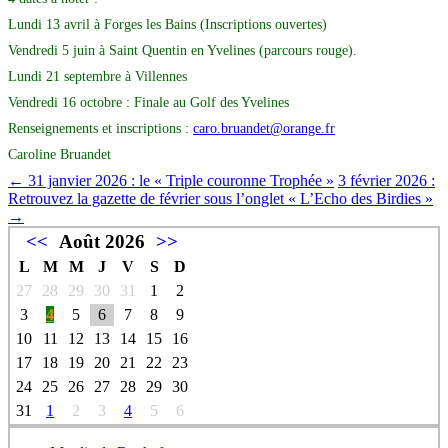
Lundi 13 avril à Forges les Bains (Inscriptions ouvertes)
Vendredi 5 juin à Saint Quentin en Yvelines (parcours rouge).
Lundi 21 septembre à Villennes
Vendredi 16 octobre : Finale au Golf des Yvelines
Renseignements et inscriptions :
caro.bruandet@orange.fr
Caroline Bruandet
←
31 janvier 2026 : le « Triple couronne Trophée »
3 février 2026 :
Retrouvez la gazette de février sous l’onglet « L’Echo des Birdies »
→
<<
Août 2026
>>
L
M
M
J
V
S
D
27
28
29
30
31
1
2
3
4
5
6
7
8
9
10
11
12
13
14
15
16
17
18
19
20
21
22
23
24
25
26
27
28
29
30
31
1
2
3
4
5
6