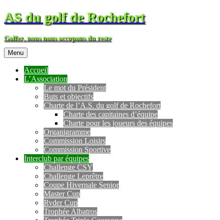
AS du golf de Rochefort
Golfez, nous nous occupons du reste
Menu
Accueil
L’Association
Le mot du Président
Buts et objectifs
Charte de l’A.S. du golf de Rochefort
Charte des capitaines d’équipe
Charte pour les joueurs des équipes
Organigramme
Commission Loisirs
Commission Sportive
Interclub par équipes
Challenge CSY
Challenge Leprêtre
Coupe Hivernale Senior
Master Cup
Ryder Cup
Trophée Albatros