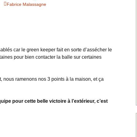
Charte pour les joueurs
Messieurs
Fabrice Malassagne
des équipes
Championnat interclubs
p
Senior Messieurs
Equipe Mid-Amateur
Messieurs
batros
Coupe de Paris Dames
Equipe Senior
Messieurs
iple
Championnat interclubs
ablés car le green keeper fait en sorte d’assécher le
Dames
Equipe Senior 2
taines pour bien contacter la balle sur certaines
Messieurs
Coupe de Paris Senior
Dames
Equipe Senior 3
Messieurs
it, nous ramenons nos 3 points à la maison, et ça
Equipe 1 Dames
ipe pour cette belle victoire à l’extérieur, c’est
Equipe Mid-Amateur
Dames
Equipe Senior Dame