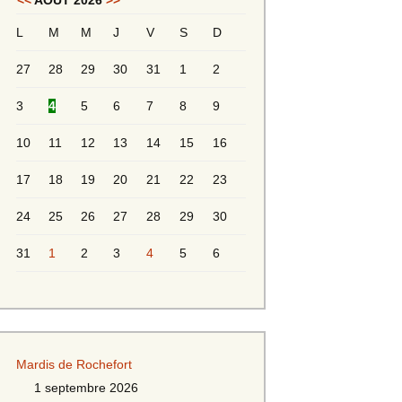
<<
AOÛT 2026
>>
L
M
M
J
V
S
D
Messieurs 2ème série
s 2
27
28
29
30
31
1
2
Messieurs Golden
3
4
5
6
7
8
9
10
11
12
13
14
15
16
17
18
19
20
21
22
23
24
25
26
27
28
29
30
31
1
2
3
4
5
6
s
Mardis de Rochefort
s
1 septembre 2026