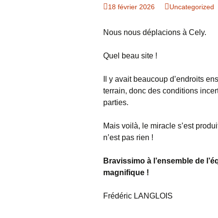
Organigramme
18 février 2026
Uncategorized
Brut Dames
Novembre
Février
Ryder Cu
Commission Loisirs
Nous nous déplacions à Cely.
Décembre
Mars
Trophée Al
Commission Sportive
Quel beau site !
Avril
Trophée Tr
Couronne
Il y avait beaucoup d’endroits ens
Mai
terrain, donc des conditions incer
parties.
Juin
Mais voilà, le miracle s’est produ
n’est pas rien !
Bravissimo à l’ensemble de l’équ
magnifique !
Frédéric LANGLOIS