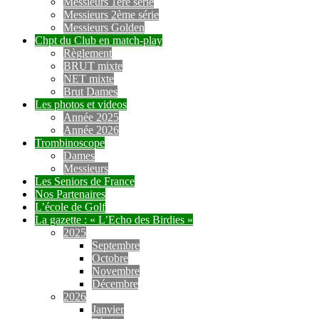
Messieurs 1ère série
Messieurs 2ème série
Messieurs Golden
Chpt du Club en match-play
Règlement
BRUT mixte
NET mixte
Brut Dames
Les photos et videos
Année 2025
Année 2026
Trombinoscope
Dames
Messieurs
Les Seniors de France
Nos Partenaires
L’école de Golf
La gazette : « L’Echo des Birdies »
2025
Septembre
Octobre
Novembre
Décembre
2026
Janvier