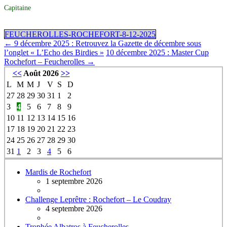
Capitaine
FEUCHEROLLES-ROCHEFORT-8-12-2025
←
9 décembre 2025 : Retrouvez la Gazette de décembre sous
l’onglet « L’Echo des Birdies »
10 décembre 2025 : Master Cup
Rochefort – Feucherolles
→
<<
Août 2026
>>
L
M
M
J
V
S
D
27
28
29
30
31
1
2
3
4
5
6
7
8
9
10
11
12
13
14
15
16
17
18
19
20
21
22
23
24
25
26
27
28
29
30
31
1
2
3
4
5
6
Mardis de Rochefort
1 septembre 2026
Challenge Leprêtre : Rochefort – Le Coudray
4 septembre 2026
Trophée Albatros à Feucherolles