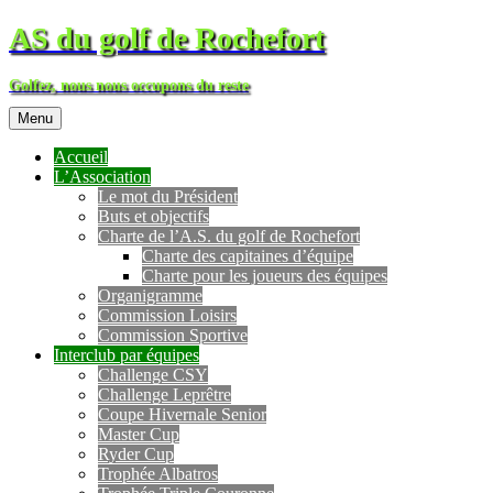
AS du golf de Rochefort
Golfez, nous nous occupons du reste
Menu
Accueil
L’Association
Le mot du Président
Buts et objectifs
Charte de l’A.S. du golf de Rochefort
Charte des capitaines d’équipe
Charte pour les joueurs des équipes
Organigramme
Commission Loisirs
Commission Sportive
Interclub par équipes
Challenge CSY
Challenge Leprêtre
Coupe Hivernale Senior
Master Cup
Ryder Cup
Trophée Albatros