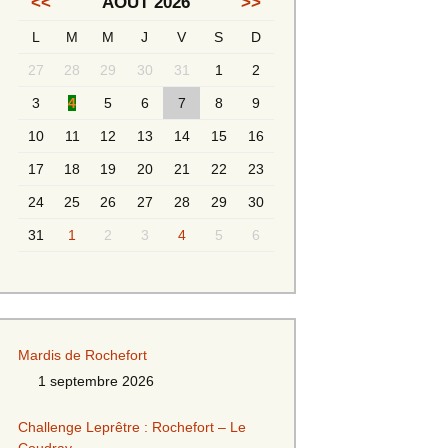
<<
AOÛT 2026
>>
L
M
M
J
V
S
D
Messieurs 2ème série
s 2
27
28
29
30
31
1
2
Messieurs Golden
3
4
5
6
7
8
9
10
11
12
13
14
15
16
17
18
19
20
21
22
23
24
25
26
27
28
29
30
31
1
2
3
4
5
6
s
Mardis de Rochefort
1 septembre 2026
s
Challenge Leprêtre : Rochefort – Le