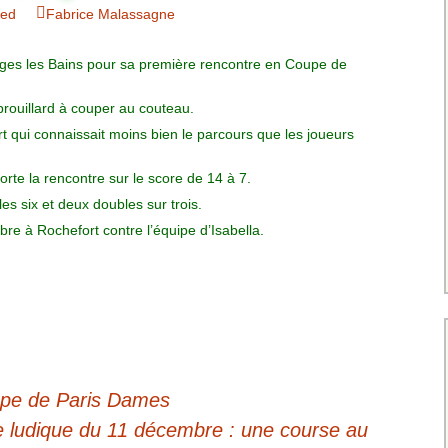
Charte pour les joueurs
Messieurs
zed
Fabrice Malassagne
des équipes
Championnat interclubs
p
Senior Messieurs
Equipe Mid-Amateur
rges les Bains pour sa première rencontre en Coupe de
Messieurs
batros
Coupe de Paris Dames
brouillard à couper au couteau.
Equipe Senior
Messieurs
 qui connaissait moins bien le parcours que les joueurs
iple
Championnat interclubs
Dames
rte la rencontre sur le score de 14 à 7.
Equipe Senior 2
Messieurs
s six et deux doubles sur trois.
Coupe de Paris Senior
Dames
e à Rochefort contre l’équipe d’Isabella.
Equipe Senior 3
Messieurs
Equipe 1 Dames
Equipe Mid-Amateur
Dames
pe de Paris Dames
Equipe Senior Dame
e ludique du 11 décembre : une course au