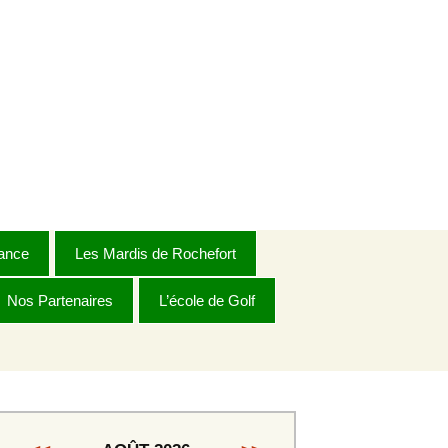
Rechercher :
ance
Les Mardis de Rochefort
Nos Partenaires
Règlement 2026
L’école de Golf
Dames
Dames Golden
s
Messieurs 1ère série