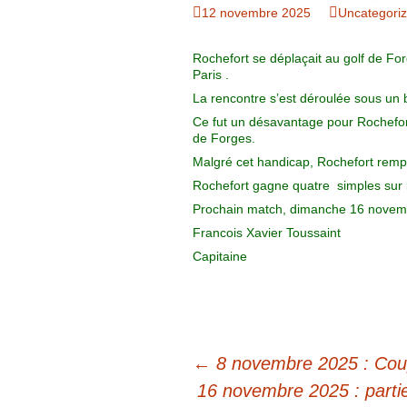
Organigramme
12 novembre 2025
Uncategori
Brut Dames
Novembre
Février
Ryder Cu
Commission Loisirs
Rochefort se déplaçait au golf de Fo
Paris .
Décembre
Mars
Trophée Al
Commission Sportive
La rencontre s’est déroulée sous un 
Ce fut un désavantage pour Rochefort
Avril
Trophée Tr
Couronne
de Forges.
Malgré cet handicap, Rochefort rempo
Mai
Rochefort gagne quatre simples sur le
Juin
Prochain match, dimanche 16 novembr
Francois Xavier Toussaint
Capitaine
Navigation
←
8 novembre 2025 : Cou
des
16 novembre 2025 : parti