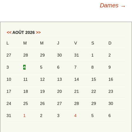
articles
Dames
→
<<
AOÛT 2026
>>
L
M
M
J
V
S
D
27
28
29
30
31
1
2
3
4
5
6
7
8
9
10
11
12
13
14
15
16
17
18
19
20
21
22
23
24
25
26
27
28
29
30
31
1
2
3
4
5
6