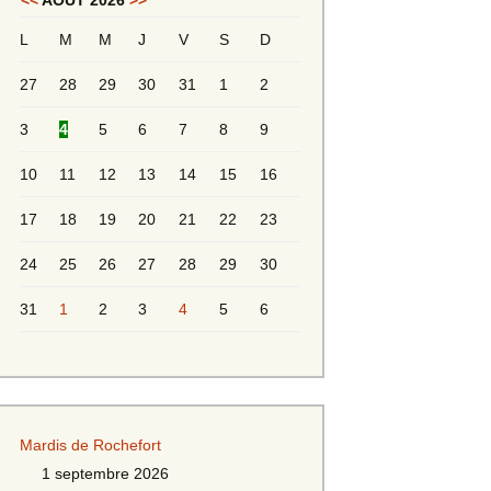
<<
AOÛT 2026
>>
L
M
M
J
V
S
D
Messieurs 2ème série
s 2
27
28
29
30
31
1
2
Messieurs Golden
3
4
5
6
7
8
9
10
11
12
13
14
15
16
17
18
19
20
21
22
23
24
25
26
27
28
29
30
31
1
2
3
4
5
6
s
Mardis de Rochefort
s
1 septembre 2026