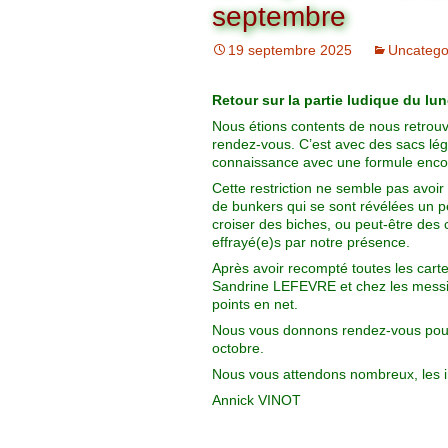
Organigramme
septembre
Brut Dames
Novembre
Février
Ryder Cu
19 septembre 2025
Uncatego
Commission Loisirs
Décembre
Mars
Trophée Al
Retour sur la partie ludique du lu
Commission Sportive
Nous étions contents de nous retrouver
Avril
Trophée Tr
rendez-vous. C’est avec des sacs lég
Couronne
connaissance avec une formule encore
Mai
Cette restriction ne semble pas avoir
de bunkers qui se sont révélées un p
croiser des biches, ou peut-être des 
Juin
effrayé(e)s par notre présence.
Après avoir recompté toutes les cart
Sandrine LEFEVRE et chez les messi
points en net.
Nous vous donnons rendez-vous pour 
octobre.
Nous vous attendons nombreux, les in
Annick VINOT