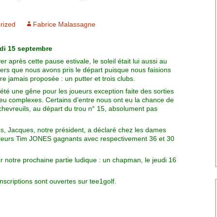
Charte pour les joueurs
Messieurs
des équipes
Championnat interclubs
p
rized
Fabrice Malassagne
Senior Messieurs
Equipe Mid-Amateur
Messieurs
batros
ndi 15 septembre
Coupe de Paris Dames
Equipe Senior
 après cette pause estivale, le soleil était lui aussi au
Messieurs
iple
ers que nous avons pris le départ puisque nous faisions
Championnat interclubs
 jamais proposée : un putter et trois clubs.
Dames
Equipe Senior 2
 été une gêne pour les joueurs exception faite des sorties
Messieurs
eu complexes. Certains d’entre nous ont eu la chance de
Coupe de Paris Senior
chevreuils, au départ du trou n° 15, absolument pas
Dames
Equipe Senior 3
Messieurs
es, Jacques, notre président, a déclaré chez les dames
eurs Tim JONES gagnants avec respectivement 36 et 30
Equipe 1 Dames
notre prochaine partie ludique : un chapman, le jeudi 16
Equipe Mid-Amateur
Dames
scriptions sont ouvertes sur tee1golf.
Equipe Senior Dame