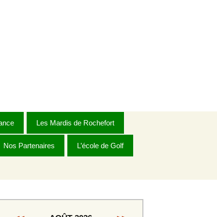
ance
Les Mardis de Rochefort
Nos Partenaires
Règlement 2026
L’école de Golf
Dames
Dames Golden
s
Messieurs 1ère série