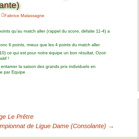
Charte pour les joueurs
Messieurs
ante)
des équipes
Championnat interclubs
p
Fabrice Malassagne
Senior Messieurs
Equipe Mid-Amateur
Messieurs
batros
ints qu’au match aller (rappel du score, défaite 11-4) a
Coupe de Paris Dames
Equipe Senior
Messieurs
iple
c 6 points, mieux que les 4 points du match aller.
Championnat interclubs
Dames
0) ce qui est pour notre équipe un bon résultat, Ozoir
Equipe Senior 2
tif !
Messieurs
Coupe de Paris Senior
entamer la saison des grands prix individuels en
Dames
e par Equipe.
Equipe Senior 3
Messieurs
Equipe 1 Dames
Equipe Mid-Amateur
Dames
ge Le Prêtre
ampionnat de Ligue Dame (Consolante)
→
Equipe Senior Dame