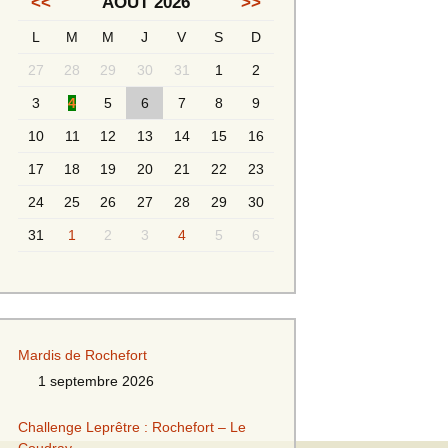
<<
AOÛT 2026
>>
L
M
M
J
V
S
D
Messieurs 2ème série
s 2
27
28
29
30
31
1
2
Messieurs Golden
3
4
5
6
7
8
9
10
11
12
13
14
15
16
17
18
19
20
21
22
23
24
25
26
27
28
29
30
31
1
2
3
4
5
6
s
Mardis de Rochefort
1 septembre 2026
s
Challenge Leprêtre : Rochefort – Le