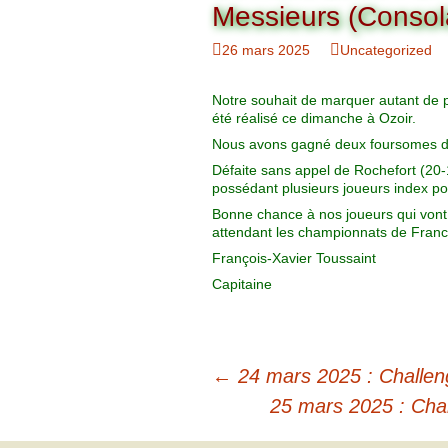
Organigramme
Messieurs (Consol
Brut Dames
Novembre
Février
Ryder Cu
26 mars 2025
Uncategorized
Commission Loisirs
Décembre
Mars
Trophée Al
Notre souhait de marquer autant de po
Commission Sportive
été réalisé ce dimanche à Ozoir.
Avril
Trophée Tr
Nous avons gagné deux foursomes don
Couronne
Défaite sans appel de Rochefort (20-1
Mai
possédant plusieurs joueurs index posi
Bonne chance à nos joueurs qui vont 
Juin
attendant les championnats de Franc
François-Xavier Toussaint
Capitaine
←
24 mars 2025 : Challen
25 mars 2025 : Ch