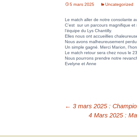
Organigramme
5 mars 2025
Uncategorized
Brut Dames
Novembre
Février
Ryder Cu
Commission Loisirs
Le match aller de notre consolante ava
C’est sur un parcours magnifique et 
Décembre
Mars
Trophée Al
l’équipe du Lys Chantilly.
Commission Sportive
Elles nous ont accueillies chaleureu
Avril
Trophée Tr
Nous avons malheureusement perdu 
Couronne
Un simple gagné. Merci Marion, l’hon
Le match retour sera chez nous le 2
Mai
Nous pourrons prendre notre revan
Evelyne et Anne
Juin
←
3 mars 2025 : Champion
4 Mars 2025 : Mat