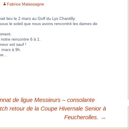
Charte pour les joueurs
Messieurs
Fabrice Malassagne
des équipes
Championnat interclubs
p
Senior Messieurs
Equipe Mid-Amateur
it lieu le 2 mars au Golf du Lys Chantilly.
Messieurs
sous le soleil que nous avons rencontré les dames de
batros
Coupe de Paris Dames
Equipe Senior
sement.
Messieurs
iple
notre rencontre 6 à 1.
Championnat interclubs
neur est sauf !
Dames
3 mars à 9h.
Equipe Senior 2
che…
Messieurs
Coupe de Paris Senior
Dames
Equipe Senior 3
Messieurs
Equipe 1 Dames
nat de ligue Messieurs – consolante
Equipe Mid-Amateur
Dames
ch retour de la Coupe Hivernale Senior à
Feucherolles.
→
Equipe Senior Dame