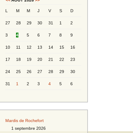
<<
AOÛT 2026
>>
L
M
M
J
V
S
D
Messieurs 2ème série
s 2
27
28
29
30
31
1
2
Messieurs Golden
3
4
5
6
7
8
9
10
11
12
13
14
15
16
17
18
19
20
21
22
23
24
25
26
27
28
29
30
31
1
2
3
4
5
6
s
Mardis de Rochefort
s
1 septembre 2026