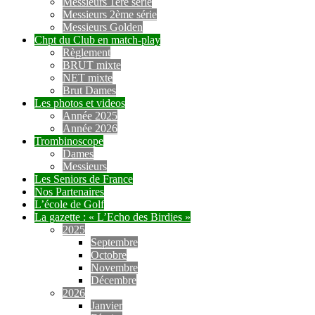
Messieurs 1ère série
Messieurs 2ème série
Messieurs Golden
Chpt du Club en match-play
Règlement
BRUT mixte
NET mixte
Brut Dames
Les photos et videos
Année 2025
Année 2026
Trombinoscope
Dames
Messieurs
Les Seniors de France
Nos Partenaires
L’école de Golf
La gazette : « L’Echo des Birdies »
2025
Septembre
Octobre
Novembre
Décembre
2026
Janvier