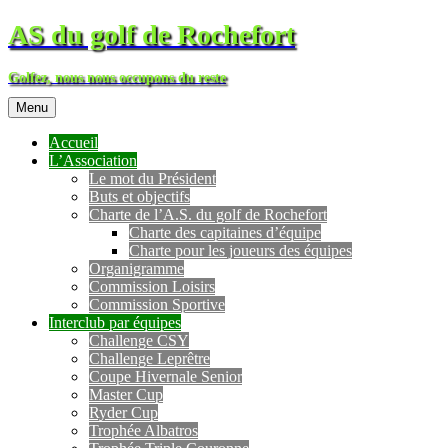
AS du golf de Rochefort
Golfez, nous nous occupons du reste
Menu
Accueil
L’Association
Le mot du Président
Buts et objectifs
Charte de l’A.S. du golf de Rochefort
Charte des capitaines d’équipe
Charte pour les joueurs des équipes
Organigramme
Commission Loisirs
Commission Sportive
Interclub par équipes
Challenge CSY
Challenge Leprêtre
Coupe Hivernale Senior
Master Cup
Ryder Cup
Trophée Albatros