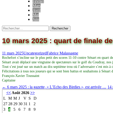
Février
Mars
Avril
Mai
Juin
10 mars 2025 : quart de finale d
11 mars 2025
Uncategorized
Fabrice Malassagne
Rochefort s’incline sur le plus petit des scores 11-10 contre Sénart en quart d
Sénart avait déplacé une vingtaine de spectateurs sur le golf du Coudray, nos j
Tout s’est joué sur un match au dix-septième trou où l’adversaire s’est mis
Félicitations à tous nos joueurs qui se sont bien battus et souhaitons à Sénart 
François-Xavier Toussaint
Capitaine
←
6 mars 2025 : la gazette, « L’Echo des Birdies », est arrivée …
14 
<<
Août 2026
>>
L
M
M
J
V
S
D
27
28
29
30
31
1
2
3
4
5
6
7
8
9