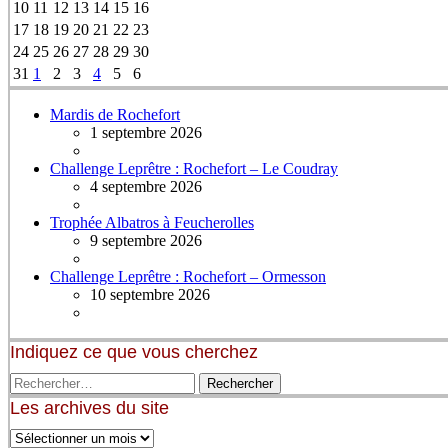
10
11
12
13
14
15
16
17
18
19
20
21
22
23
24
25
26
27
28
29
30
31
1
2
3
4
5
6
Mardis de Rochefort
1 septembre 2026
Challenge Leprêtre : Rochefort – Le Coudray
4 septembre 2026
Trophée Albatros à Feucherolles
9 septembre 2026
Challenge Leprêtre : Rochefort – Ormesson
10 septembre 2026
Indiquez ce que vous cherchez
Les archives du site