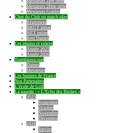
Messieurs 1ère série
Messieurs 2ème série
Messieurs Golden
Chpt du Club en match-play
Règlement
BRUT mixte
NET mixte
Brut Dames
Les photos et videos
Année 2025
Année 2026
Trombinoscope
Dames
Messieurs
Les Seniors de France
Nos Partenaires
L’école de Golf
La gazette : « L’Echo des Birdies »
2025
Septembre
Octobre
Novembre
Décembre
2026
Janvier