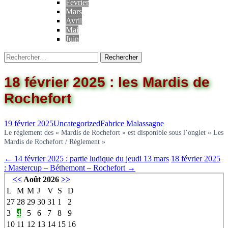
Février
Mars
Avril
Mai
Juin
18 février 2025 : les Mardis de
Rochefort
19 février 2025
Uncategorized
Fabrice Malassagne
Le règlement des « Mardis de Rochefort » est disponible sous l’onglet « Les
Mardis de Rochefort / Règlement »
←
14 février 2025 : partie ludique du jeudi 13 mars
18 février 2025
: Mastercup – Béthemont – Rochefort
→
<<
Août 2026
>>
L
M
M
J
V
S
D
27
28
29
30
31
1
2
3
4
5
6
7
8
9
10
11
12
13
14
15
16