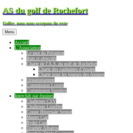
AS du golf de Rochefort
Golfez, nous nous occupons du reste
Menu
Accueil
L’Association
Le mot du Président
Buts et objectifs
Charte de l’A.S. du golf de Rochefort
Charte des capitaines d’équipe
Charte pour les joueurs des équipes
Organigramme
Commission Loisirs
Commission Sportive
Interclub par équipes
Challenge CSY
Challenge Leprêtre
Coupe Hivernale Senior
Master Cup
Ryder Cup
Trophée Albatros