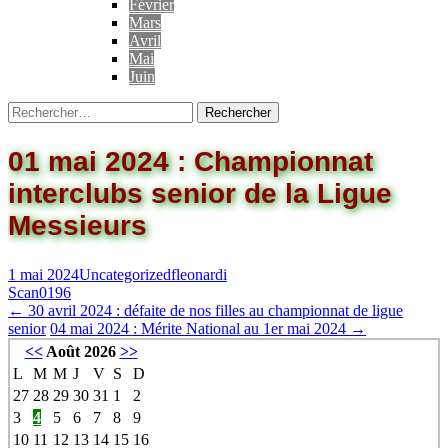
Février
Mars
Avril
Mai
Juin
01 mai 2024 : Championnat
interclubs senior de la Ligue
Messieurs
1 mai 2024
Uncategorized
fleonardi
Scan0196
←
30 avril 2024 : défaite de nos filles au championnat de ligue
senior
04 mai 2024 : Mérite National au 1er mai 2024
→
<<
Août 2026
>>
L
M
M
J
V
S
D
27
28
29
30
31
1
2
3
4
5
6
7
8
9
10
11
12
13
14
15
16