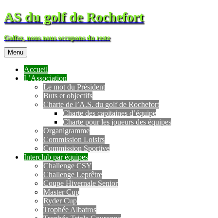
AS du golf de Rochefort
Golfez, nous nous occupons du reste
Menu
Accueil
L’Association
Le mot du Président
Buts et objectifs
Charte de l’A.S. du golf de Rochefort
Charte des capitaines d’équipe
Charte pour les joueurs des équipes
Organigramme
Commission Loisirs
Commission Sportive
Interclub par équipes
Challenge CSY
Challenge Leprêtre
Coupe Hivernale Senior
Master Cup
Ryder Cup
Trophée Albatros