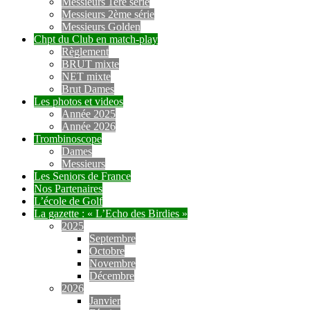
Messieurs 1ère série
Messieurs 2ème série
Messieurs Golden
Chpt du Club en match-play
Règlement
BRUT mixte
NET mixte
Brut Dames
Les photos et videos
Année 2025
Année 2026
Trombinoscope
Dames
Messieurs
Les Seniors de France
Nos Partenaires
L’école de Golf
La gazette : « L’Echo des Birdies »
2025
Septembre
Octobre
Novembre
Décembre
2026
Janvier