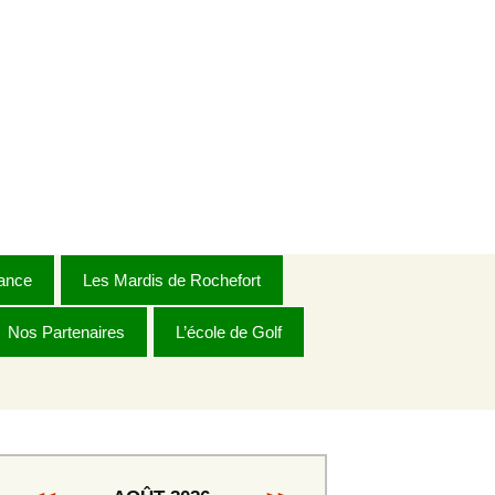
ance
Les Mardis de Rochefort
Nos Partenaires
Règlement 2026
L’école de Golf
Dames
Dames Golden
s
Messieurs 1ère série