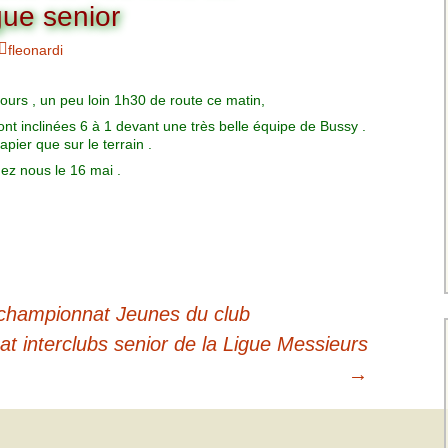
Charte pour les joueurs
Messieurs
gue senior
des équipes
Championnat interclubs
p
fleonardi
Senior Messieurs
Equipe Mid-Amateur
Messieurs
batros
ours , un peu loin 1h30 de route ce matin,
Coupe de Paris Dames
Equipe Senior
nt inclinées 6 à 1 devant une très belle équipe de Bussy .
Messieurs
iple
apier que sur le terrain .
Championnat interclubs
Dames
z nous le 16 mai .
Equipe Senior 2
Messieurs
Coupe de Paris Senior
Dames
Equipe Senior 3
Messieurs
Equipe 1 Dames
 championnat Jeunes du club
t interclubs senior de la Ligue Messieurs
Equipe Mid-Amateur
Dames
→
Equipe Senior Dame