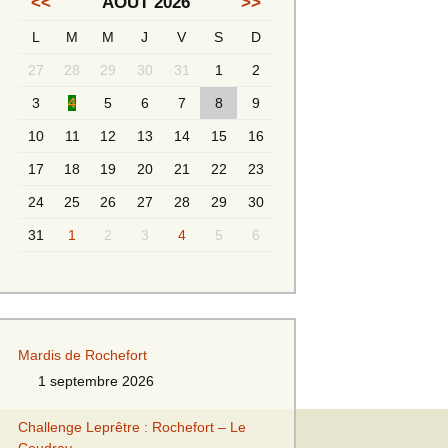
<<
AOÛT 2026
>>
L
M
M
J
V
S
D
Messieurs 2ème série
s 2
27
28
29
30
31
1
2
Messieurs Golden
3
4
5
6
7
8
9
10
11
12
13
14
15
16
17
18
19
20
21
22
23
24
25
26
27
28
29
30
31
1
2
3
4
5
6
s
Mardis de Rochefort
1 septembre 2026
s
Challenge Leprêtre : Rochefort – Le