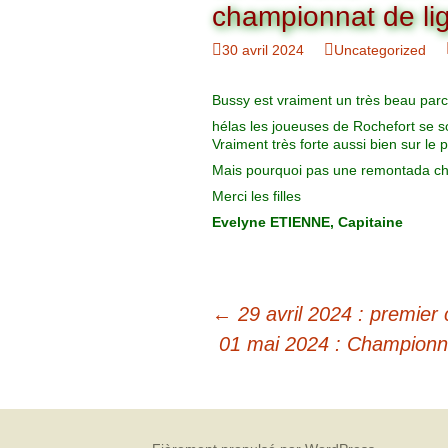
Organigramme
championnat de li
Brut Dames
Novembre
Février
Ryder Cu
30 avril 2024
Uncategorized
Commission Loisirs
Décembre
Mars
Trophée Al
Bussy est vraiment un très beau parc
Commission Sportive
hélas les joueuses de Rochefort se so
Avril
Trophée Tr
Vraiment très forte aussi bien sur le p
Couronne
Mais pourquoi pas une remontada che
Mai
Merci les filles
Evelyne ETIENNE, Capitaine
Juin
←
29 avril 2024 : premier
01 mai 2024 : Championna