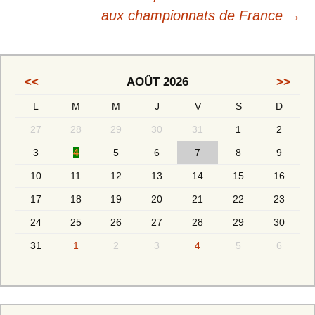
articles
aux championnats de France
→
<<
AOÛT 2026
>>
L
M
M
J
V
S
D
27
28
29
30
31
1
2
3
4
5
6
7
8
9
10
11
12
13
14
15
16
17
18
19
20
21
22
23
24
25
26
27
28
29
30
31
1
2
3
4
5
6