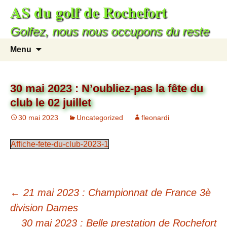
AS du golf de Rochefort
Aller
au
Golfez, nous nous occupons du reste
contenu
Recherc
Menu
30 mai 2023 : N’oubliez-pas la fête du
club le 02 juillet
30 mai 2023
Uncategorized
fleonardi
Affiche-fete-du-club-2023-1
Navigation
←
21 mai 2023 : Championnat de France 3è
des
division Dames
30 mai 2023 : Belle prestation de Rochefort