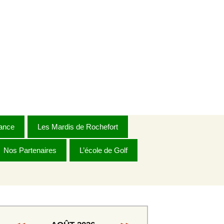
ance
Les Mardis de Rochefort
Nos Partenaires
Règlement 2026
L’école de Golf
Dames
Dames Golden
s
Messieurs 1ère série