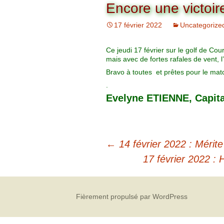
Organigramme
Encore une victoir
Brut Dames
Novembre
Février
Ryder Cu
17 février 2022
Uncategorize
Commission Loisirs
Décembre
Mars
Trophée Al
Ce jeudi 17 février sur le golf de Cou
Commission Sportive
mais avec de fortes rafales de vent, 
Avril
Trophée Tr
Bravo à toutes et prêtes pour le mat
Couronne
.
Mai
Evelyne ETIENNE, Capit
Juin
←
14 février 2022 : Mérite
17 février 2022 : 
Fièrement propulsé par WordPress