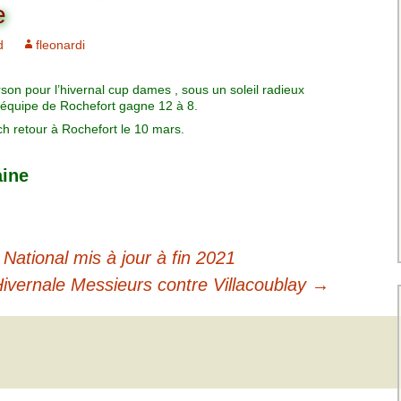
Charte pour les joueurs
Messieurs
e
des équipes
Championnat interclubs
p
d
fleonardi
Senior Messieurs
Equipe Mid-Amateur
Messieurs
batros
rson pour l’hivernal cup dames , sous un soleil radieux
Coupe de Paris Dames
Equipe Senior
l’équipe de Rochefort gagne 12 à 8.
Messieurs
iple
ch retour à Rochefort le 10 mars.
Championnat interclubs
Dames
Equipe Senior 2
aine
Messieurs
Coupe de Paris Senior
Dames
Equipe Senior 3
Messieurs
 National mis à jour à fin 2021
Equipe 1 Dames
Hivernale Messieurs contre Villacoublay
→
Equipe Mid-Amateur
Dames
Equipe Senior Dame