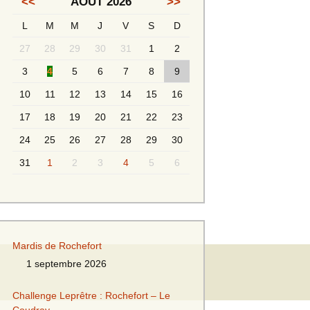
<<
AOÛT 2026
>>
L
M
M
J
V
S
D
Messieurs 2ème série
s 2
27
28
29
30
31
1
2
Messieurs Golden
3
4
5
6
7
8
9
10
11
12
13
14
15
16
17
18
19
20
21
22
23
24
25
26
27
28
29
30
31
1
2
3
4
5
6
s
Mardis de Rochefort
1 septembre 2026
s
Challenge Leprêtre : Rochefort – Le