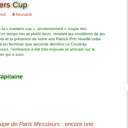
Charte pour les joueurs
Messieurs
ers Cup
des équipes
Championnat interclubs
p
zed
fleonardi
Senior Messieurs
Equipe Mid-Amateur
Messieurs
batros
e la « masters cup », anciennement « coupe des
Coupe de Paris Dames
Equipe Senior
d’un temps sec et plutôt doux, rendant les conditions de jeu
Messieurs
iple
a et la présence de notre ami Patrick Prin réveillé cette
Championnat interclubs
n’a pu terminer que seconde derrière Le Coudray,
Dames
rs, l’ambiance a été très enjouée et amicale sur le
Equipe Senior 2
r qui a suivi.
Messieurs
Coupe de Paris Senior
Dames
Equipe Senior 3
Messieurs
apitaine
Equipe 1 Dames
Equipe Mid-Amateur
Dames
Equipe Senior Dame
pe de Paris Messieurs : encore une