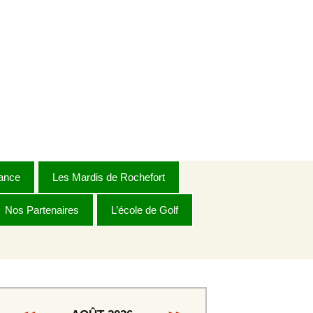
Rechercher :
ance
Les Mardis de Rochefort
Nos Partenaires
Règlement 2026
L’école de Golf
Dames
Dames Golden
s
Messieurs 1ère série