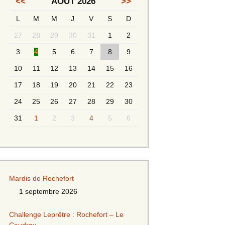
<<
AOÛT 2026
>>
L
M
M
J
V
S
D
Messieurs 2ème série
s 2
27
28
29
30
31
1
2
Messieurs Golden
3
4
5
6
7
8
9
10
11
12
13
14
15
16
17
18
19
20
21
22
23
24
25
26
27
28
29
30
31
1
2
3
4
5
6
s
Mardis de Rochefort
1 septembre 2026
s
Challenge Leprêtre : Rochefort – Le