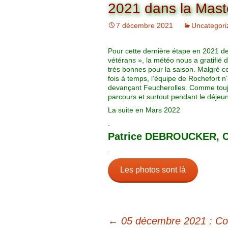
Organigramme
2021 dans la Mast
Brut Dames
Novembre
Février
Ryder Cu
7 décembre 2021
Uncategori
Commission Loisirs
Décembre
Mars
Trophée Al
Pour cette dernière étape en 2021 d
Commission Sportive
vétérans », la météo nous a gratifié 
Avril
Trophée Tr
très bonnes pour la saison. Malgré cel
Couronne
fois à temps, l’équipe de Rochefort 
devançant Feucherolles. Comme toujou
Mai
parcours et surtout pendant le déjeune
La suite en Mars 2022
Juin
.
Patrice DEBROUCKER, C
.
Les photos sont là
Navigation
←
05 décembre 2021 : Cou