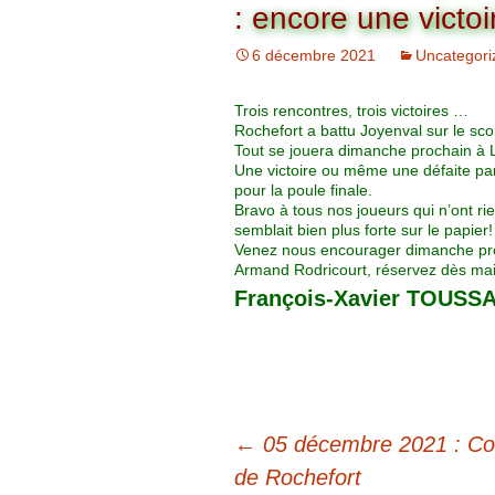
Organigramme
: encore une victo
Brut Dames
Novembre
Février
Ryder Cu
6 décembre 2021
Uncategori
Commission Loisirs
Décembre
Mars
Trophée Al
Trois rencontres, trois victoires …
Commission Sportive
Rochefort a battu Joyenval sur le sc
Avril
Trophée Tr
Tout se jouera dimanche prochain à 
Couronne
Une victoire ou même une défaite par 
pour la poule finale.
Mai
Bravo à tous nos joueurs qui n’ont r
semblait bien plus forte sur le papier!
Venez nous encourager dimanche proc
Juin
Armand Rodricourt, réservez dès mai
François-Xavier TOUSSA
←
05 décembre 2021 : Coup
de Rochefort