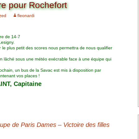
Charte pour les joueurs
Messieurs
ire pour Rochefort
des équipes
Championnat interclubs
p
zed
fleonardi
Senior Messieurs
Equipe Mid-Amateur
Messieurs
batros
Coupe de Paris Dames
Equipe Senior
ore de 14-7
Messieurs
iple
Lesigny.
Championnat interclubs
le plus petit des scores nous permettra de nous qualifier
Dames
Equipe Senior 2
ien lâché sous une météo exécrable face à une équipe qui
Messieurs
Coupe de Paris Senior
Dames
hain, un bus de la Savac est mis à disposition par
Equipe Senior 3
ntenant vos places !
Messieurs
INT, Capitaine
Equipe 1 Dames
Equipe Mid-Amateur
Dames
e de Paris Dames – Victoire des filles
Equipe Senior Dame