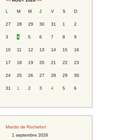
<<
AOÛT 2026
>>
L
M
M
J
V
S
D
Messieurs 2ème série
s 2
27
28
29
30
31
1
2
Messieurs Golden
3
4
5
6
7
8
9
10
11
12
13
14
15
16
17
18
19
20
21
22
23
24
25
26
27
28
29
30
31
1
2
3
4
5
6
s
Mardis de Rochefort
s
1 septembre 2026