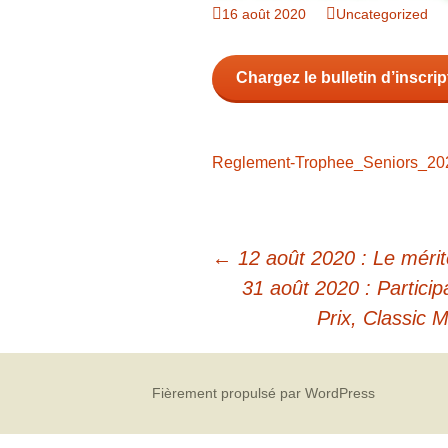
Organigramme
16 août 2020
Uncategorized
Brut Dames
Novembre
Février
Ryder Cu
Commission Loisirs
Chargez le bulletin d’inscript
Décembre
Mars
Trophée Al
Commission Sportive
Avril
Trophée Tr
Couronne
Reglement-Trophee_Seniors_20
Mai
Juin
Navigation
←
12 août 2020 : Le mérit
des
31 août 2020 : Partici
Prix, Classic 
articles
Fièrement propulsé par WordPress