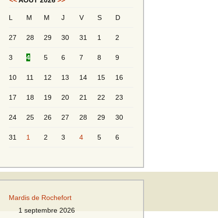
<<
AOÛT 2026
>>
L
M
M
J
V
S
D
Messieurs 2ème série
s 2
27
28
29
30
31
1
2
Messieurs Golden
3
4
5
6
7
8
9
10
11
12
13
14
15
16
17
18
19
20
21
22
23
24
25
26
27
28
29
30
31
1
2
3
4
5
6
s
Mardis de Rochefort
s
1 septembre 2026