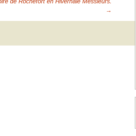
oire de Rochefort en Hivernale Messieurs.
→