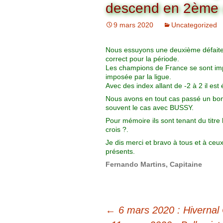
Organigramme
descend en 2ème d
Brut Dames
Novembre
Février
Ryder Cu
9 mars 2020
Uncategorized
Commission Loisirs
Décembre
Mars
Trophée Al
Nous essuyons une deuxième défaite
Commission Sportive
correct pour la période.
Avril
Trophée Tr
Les champions de France se sont imp
Couronne
imposée par la ligue.
Avec des index allant de -2 à 2 il es
Mai
Nous avons en tout cas passé un bo
souvent le cas avec BUSSY.
Juin
Pour mémoire ils sont tenant du titr
crois ?.
Je dis merci et bravo à tous et à ceu
présents.
Fernando Martins, Capitaine
←
6 mars 2020 : Hivernal 