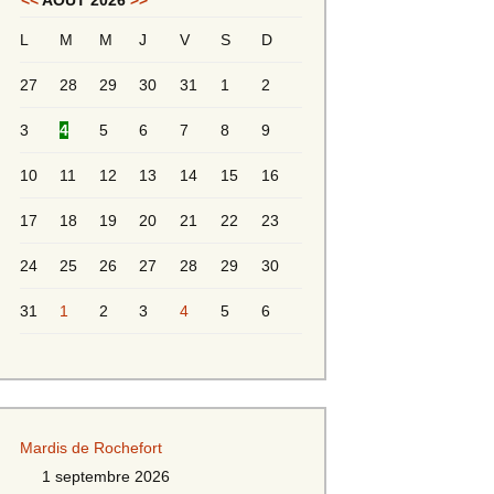
<<
AOÛT 2026
>>
L
M
M
J
V
S
D
Messieurs 2ème série
s 2
27
28
29
30
31
1
2
Messieurs Golden
3
4
5
6
7
8
9
10
11
12
13
14
15
16
17
18
19
20
21
22
23
24
25
26
27
28
29
30
31
1
2
3
4
5
6
s
Mardis de Rochefort
s
1 septembre 2026