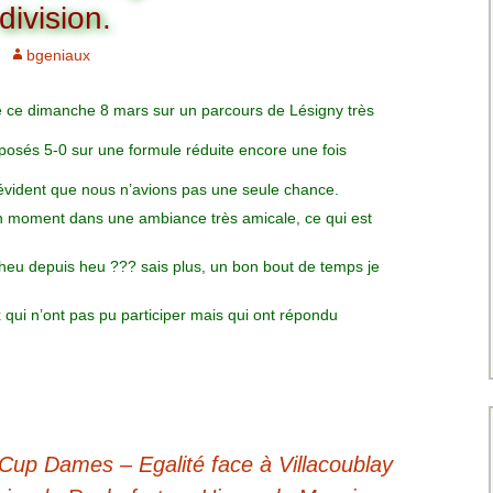
Charte pour les joueurs
Messieurs
ivision.
des équipes
Championnat interclubs
p
bgeniaux
Senior Messieurs
Equipe Mid-Amateur
Messieurs
batros
 ce dimanche 8 mars sur un parcours de Lésigny très
Coupe de Paris Dames
Equipe Senior
Messieurs
iple
osés 5-0 sur une formule réduite encore une fois
Championnat interclubs
Dames
t évident que nous n’avions pas une seule chance.
Equipe Senior 2
Messieurs
n moment dans une ambiance très amicale, ce qui est
Coupe de Paris Senior
Dames
Equipe Senior 3
e heu depuis heu ??? sais plus, un bon bout de temps je
Messieurs
x qui n’ont pas pu participer mais qui ont répondu
Equipe 1 Dames
Equipe Mid-Amateur
Dames
Equipe Senior Dame
Cup Dames – Egalité face à Villacoublay