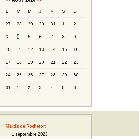
<<
AOÛT 2026
>>
L
M
M
J
V
S
D
Messieurs 2ème série
s 2
27
28
29
30
31
1
2
Messieurs Golden
3
4
5
6
7
8
9
10
11
12
13
14
15
16
17
18
19
20
21
22
23
24
25
26
27
28
29
30
31
1
2
3
4
5
6
s
Mardis de Rochefort
s
1 septembre 2026