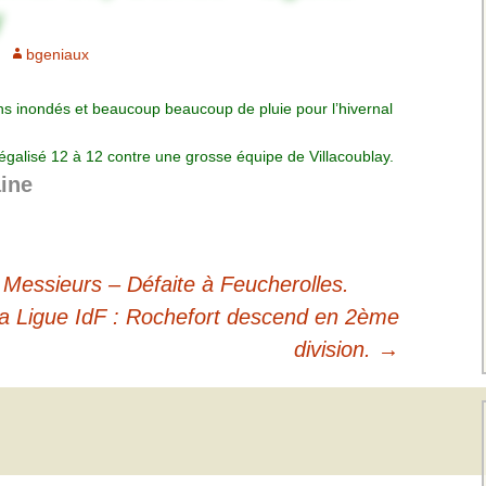
Charte pour les joueurs
Messieurs
des équipes
Championnat interclubs
p
bgeniaux
Senior Messieurs
Equipe Mid-Amateur
Messieurs
batros
ns inondés et beaucoup beaucoup de pluie pour l’hivernal
Coupe de Paris Dames
Equipe Senior
Messieurs
iple
égalisé 12 à 12 contre une grosse équipe de Villacoublay.
Championnat interclubs
Dames
aine
Equipe Senior 2
Messieurs
Coupe de Paris Senior
Dames
Equipe Senior 3
Messieurs
Messieurs – Défaite à Feucherolles.
a Ligue IdF : Rochefort descend en 2ème
Equipe 1 Dames
division.
→
Equipe Mid-Amateur
Dames
Equipe Senior Dame