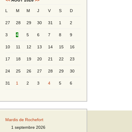
<<
AOÛT 2026
>>
L
M
M
J
V
S
D
Messieurs 2ème série
s 2
27
28
29
30
31
1
2
Messieurs Golden
3
4
5
6
7
8
9
10
11
12
13
14
15
16
17
18
19
20
21
22
23
24
25
26
27
28
29
30
31
1
2
3
4
5
6
s
Mardis de Rochefort
s
1 septembre 2026