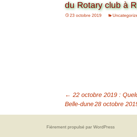
Organigramme
du Rotary club à R
Brut Dames
Novembre
Février
Ryder Cu
23 octobre 2019
Uncategoriz
Commission Loisirs
Décembre
Mars
Trophée Al
Commission Sportive
Avril
Trophée Tr
Couronne
Mai
Juin
←
22 octobre 2019 : Quel
Belle-dune
28 octobre 2019
Fièrement propulsé par WordPress