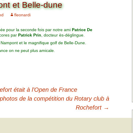
Charte pour les joueurs
Messieurs
nt et Belle-dune
des équipes
Championnat interclubs
p
ed
fleonardi
Senior Messieurs
Equipe Mid-Amateur
Messieurs
batros
ée pour la seconde fois par notre ami
Coupe de Paris Dames
Patrice De
Equipe Senior
scores par
Patrick Prin
, docteur ès-déglingue.
Messieurs
iple
is Nampont et le magnifique golf de Belle-Dune.
Championnat interclubs
Dames
ance on ne peut plus amicale.
Equipe Senior 2
Messieurs
Coupe de Paris Senior
Dames
Equipe Senior 3
Messieurs
fort était à l’Open de France
Equipe 1 Dames
photos de la compétition du Rotary club à
Equipe Mid-Amateur
Rochefort
→
Dames
Equipe Senior Dame