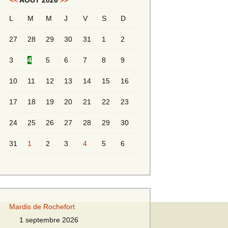
<<
AOÛT 2026
>>
L
M
M
J
V
S
D
Messieurs 2ème série
s 2
27
28
29
30
31
1
2
Messieurs Golden
3
4
5
6
7
8
9
10
11
12
13
14
15
16
17
18
19
20
21
22
23
24
25
26
27
28
29
30
31
1
2
3
4
5
6
s
Mardis de Rochefort
s
1 septembre 2026