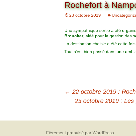
Organigramme
Rochefort à Nampo
Brut Dames
Novembre
Février
Ryder Cu
23 octobre 2019
Uncategoriz
Commission Loisirs
Décembre
Mars
Trophée Al
Une sympathique sortie a été organis
Commission Sportive
Broucker
, aidé pour la gestion des 
Avril
Trophée Tr
La destination choisie a été cette fo
Couronne
Tout s’est bien passé dans une ambi
Mai
Juin
←
22 octobre 2019 : Roche
23 octobre 2019 : Les 
Fièrement propulsé par WordPress