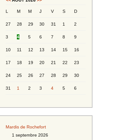
<<
AOÛT 2026
>>
L
M
M
J
V
S
D
Messieurs 2ème série
s 2
27
28
29
30
31
1
2
Messieurs Golden
3
4
5
6
7
8
9
10
11
12
13
14
15
16
17
18
19
20
21
22
23
24
25
26
27
28
29
30
31
1
2
3
4
5
6
s
Mardis de Rochefort
s
1 septembre 2026