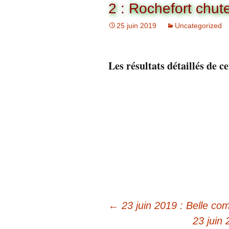
Organigramme
2 : Rochefort chute
Brut Dames
Novembre
Février
Ryder Cu
25 juin 2019
Uncategorized
Commission Loisirs
Décembre
Mars
Trophée Al
Commission Sportive
Les résultats détaillés de c
Avril
Trophée Tr
Couronne
Mai
Juin
←
23 juin 2019 : Belle com
23 juin 