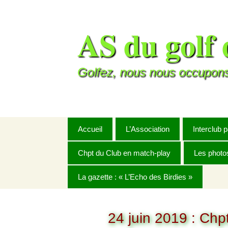
AS du golf 
Golfez, nous nous occupons
Accueil
L’Association
Interclub 
Chpt du Club en match-play
Le mot du Président
Challeng
Les photo
Règlement
La gazette : « L’Echo des Birdies »
Buts et objectifs
Challenge 
Année 20
BRUT mixte
2025
Charte de l’A.S. du golf
Septembre
Coupe Hiv
Année 20
de Rochefort
24 juin 2019 : Ch
NET mixte
2026
Octobre
Janvier
Master C