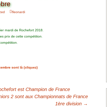
Charte pour les joueurs
Messieurs
obre
des équipes
Championnat interclubs
p
zed
fleonardi
Senior Messieurs
Equipe Mid-Amateur
Messieurs
batros
Coupe de Paris Dames
Equipe Senior
ier mardi de Rochefort 2018.
Messieurs
iple
Championnat interclubs
es prix de cette compétition.
Dames
compétition.
Equipe Senior 2
Messieurs
Coupe de Paris Senior
Dames
Equipe Senior 3
Messieurs
tembre sont là (cliquez)
Equipe 1 Dames
Equipe Mid-Amateur
Dames
chefort est Champion de France
éniors 2 sont aux Championnats de France
Equipe Senior Dame
1ère division
→