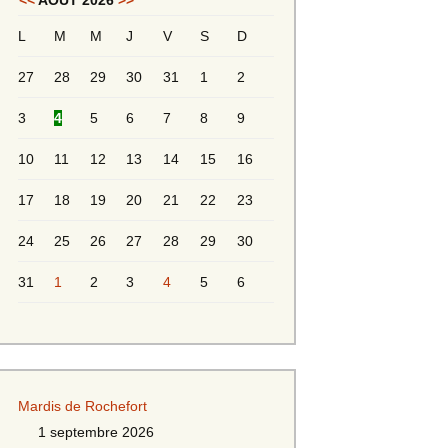
<<
AOÛT 2026
>>
L
M
M
J
V
S
D
Messieurs 2ème série
s 2
27
28
29
30
31
1
2
Messieurs Golden
3
4
5
6
7
8
9
10
11
12
13
14
15
16
17
18
19
20
21
22
23
24
25
26
27
28
29
30
31
1
2
3
4
5
6
s
Mardis de Rochefort
s
1 septembre 2026