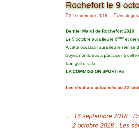
Organigramme
Rochefort le 9 oct
Brut Dames
Novembre
Février
Ryder Cu
22 septembre 2018
Uncategori
Commission Loisirs
Décembre
Mars
Trophée Al
Dernier Mardi de Rochefort 2018
Commission Sportive
ème
Le 9 octobre aura lieu le 8
et dern
Avril
Trophée Tr
Couronne
A cette occasion aura lieu le remise d
Soyez nombreux à participer à cette 
Mai
Bon golf d’ici là.
Juin
LA COMMISSION SPORTIVE
Les résultats actualisés au 22 sep
Navigation
←
16 septembre 2018 : Ro
des
2 octobre 2018 : Les s
articles