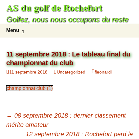
AS du golf de Rochefort
Aller
au
Golfez, nous nous occupons du reste
contenu
Recherc
Menu
11 septembre 2018 : Le tableau final du
championnat du club
11 septembre 2018
Uncategorized
fleonardi
championnat club (1)
Navigation
←
08 septembre 2018 : dernier classement
des
mérite amateur
12 septembre 2018 : Rochefort perd le
articles