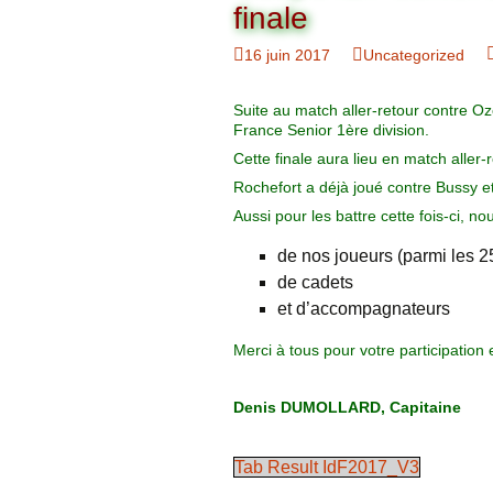
Organigramme
finale
Brut Dames
Novembre
Février
Ryder Cu
16 juin 2017
Uncategorized
Commission Loisirs
Décembre
Mars
Trophée Al
Suite au match aller-retour contre Ozo
Commission Sportive
France Senior 1ère division.
Avril
Trophée Tr
Cette finale aura lieu en match aller-r
Couronne
Rochefort a déjà joué contre Bussy e
Mai
Aussi pour les battre cette fois-ci, no
Juin
de nos joueurs (parmi les 25 
de cadets
et d’accompagnateurs
Merci à tous pour votre participatio
Denis DUMOLLARD, Capitaine
Tab Result IdF2017_V3