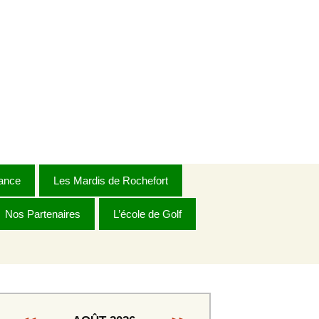
ance
Les Mardis de Rochefort
Nos Partenaires
Règlement 2026
L’école de Golf
Dames
Dames Golden
s
Messieurs 1ère série