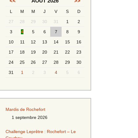
<<
AOÛT 2026
>>
L
M
M
J
V
S
D
Messieurs 2ème série
s 2
27
28
29
30
31
1
2
Messieurs Golden
3
4
5
6
7
8
9
10
11
12
13
14
15
16
17
18
19
20
21
22
23
24
25
26
27
28
29
30
31
1
2
3
4
5
6
s
Mardis de Rochefort
1 septembre 2026
s
Challenge Leprêtre : Rochefort – Le