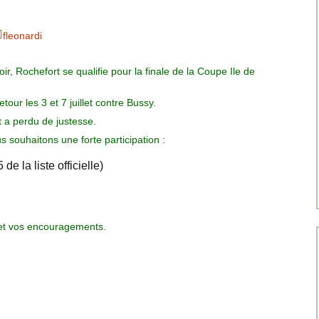
Charte pour les joueurs
Messieurs
des équipes
Championnat interclubs
p
fleonardi
Senior Messieurs
Equipe Mid-Amateur
Messieurs
batros
ir, Rochefort se qualifie pour la finale de la Coupe Ile de
Coupe de Paris Dames
Equipe Senior
Messieurs
iple
etour les 3 et 7 juillet contre Bussy.
Championnat interclubs
Dames
t a perdu de justesse.
Equipe Senior 2
Messieurs
us souhaitons une forte participation :
Coupe de Paris Senior
Dames
de la liste officielle)
Equipe Senior 3
Messieurs
Equipe 1 Dames
n et vos encouragements.
Equipe Mid-Amateur
Dames
Equipe Senior Dame