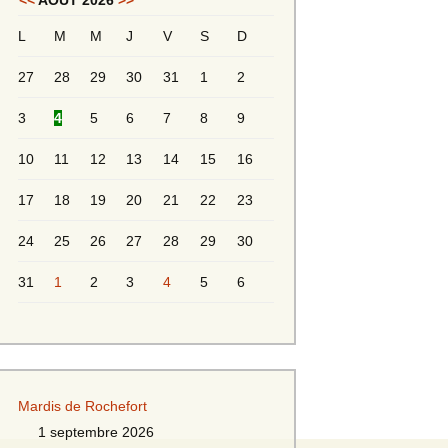
<<
AOÛT 2026
>>
L
M
M
J
V
S
D
Messieurs 2ème série
s 2
27
28
29
30
31
1
2
Messieurs Golden
3
4
5
6
7
8
9
10
11
12
13
14
15
16
17
18
19
20
21
22
23
24
25
26
27
28
29
30
31
1
2
3
4
5
6
s
Mardis de Rochefort
s
1 septembre 2026