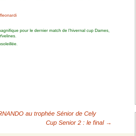
Charte pour les joueurs
Messieurs
des équipes
Championnat interclubs
p
fleonardi
Senior Messieurs
Equipe Mid-Amateur
Messieurs
batros
magnifique pour le dernier match de l’hivernal cup Dames,
Coupe de Paris Dames
Equipe Senior
Yvelines.
Messieurs
iple
soleillée.
Championnat interclubs
Dames
Equipe Senior 2
Messieurs
Coupe de Paris Senior
Dames
Equipe Senior 3
Messieurs
Equipe 1 Dames
Equipe Mid-Amateur
Dames
ERNANDO au trophée Sénior de Cely
Cup Senior 2 : le final
→
Equipe Senior Dame