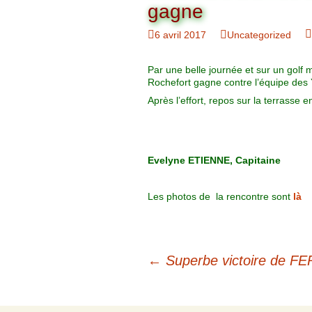
Organigramme
gagne
Brut Dames
Novembre
Février
Ryder Cu
6 avril 2017
Uncategorized
Commission Loisirs
Décembre
Mars
Trophée Al
Par une belle journée et sur un golf 
Commission Sportive
Rochefort gagne contre l’équipe des 
Avril
Trophée Tr
Après l’effort, repos sur la terrasse en
Couronne
Mai
Juin
Evelyne ETIENNE, Capitaine
Les photos de la rencontre sont
là
←
Superbe victoire de F