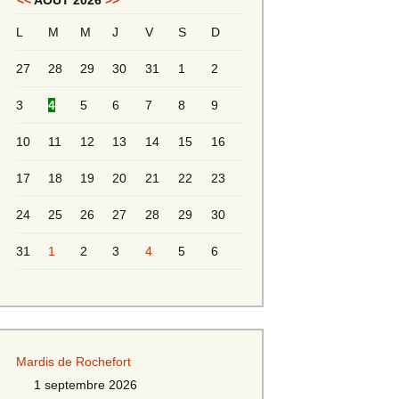
<<
AOÛT 2026
>>
L
M
M
J
V
S
D
Messieurs 2ème série
s 2
27
28
29
30
31
1
2
Messieurs Golden
3
4
5
6
7
8
9
10
11
12
13
14
15
16
17
18
19
20
21
22
23
24
25
26
27
28
29
30
31
1
2
3
4
5
6
s
Mardis de Rochefort
s
1 septembre 2026