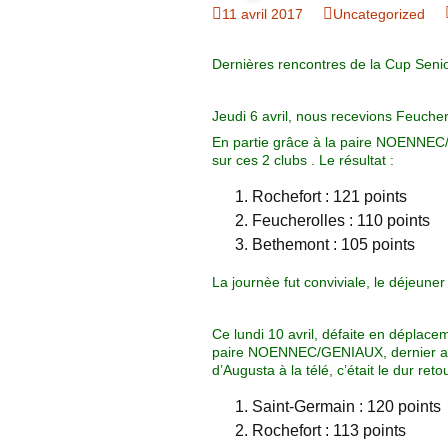
Organigramme
11 avril 2017
Uncategorized
Brut Dames
Novembre
Février
Ryder Cu
Commission Loisirs
Dernières rencontres de la Cup Senio
Décembre
Mars
Trophée Al
Commission Sportive
Jeudi 6 avril, nous recevions Feuche
Avril
Trophée Tr
En partie grâce à la paire NOENNEC/
Couronne
sur ces 2 clubs . Le résultat :
Mai
Rochefort : 121 points
Feucherolles : 110 points
Juin
Bethemont : 105 points
La journèe fut conviviale, le déjeuner
Ce lundi 10 avril, défaite en déplace
paire NOENNEC/GENIAUX, dernier ave
d’Augusta à la télé, c’était le dur retou
Saint-Germain : 120 points
Rochefort : 113 points