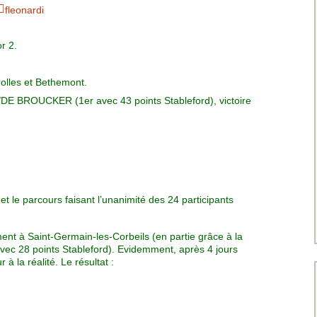
Charte pour les joueurs
Messieurs
fleonardi
des équipes
Championnat interclubs
p
Senior Messieurs
Equipe Mid-Amateur
r 2.
Messieurs
batros
Coupe de Paris Dames
rolles et Bethemont.
Equipe Senior
Messieurs
iple
DE BROUCKER (1er avec 43 points Stableford), victoire
Championnat interclubs
Dames
Equipe Senior 2
Messieurs
Coupe de Paris Senior
Dames
Equipe Senior 3
Messieurs
 et le parcours faisant l’unanimité des 24 participants
Equipe 1 Dames
ment à Saint-Germain-les-Corbeils (en partie grâce à la
Equipe Mid-Amateur
c 28 points Stableford). Evidemment, après 4 jours
Dames
r à la réalité. Le résultat :
Equipe Senior Dame