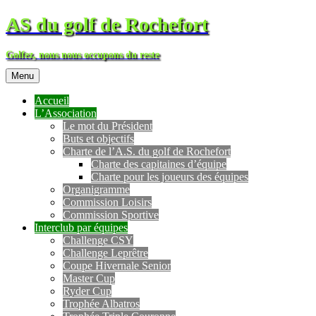
AS du golf de Rochefort
Golfez, nous nous occupons du reste
Menu
Accueil
L’Association
Le mot du Président
Buts et objectifs
Charte de l’A.S. du golf de Rochefort
Charte des capitaines d’équipe
Charte pour les joueurs des équipes
Organigramme
Commission Loisirs
Commission Sportive
Interclub par équipes
Challenge CSY
Challenge Leprêtre
Coupe Hivernale Senior
Master Cup
Ryder Cup
Trophée Albatros