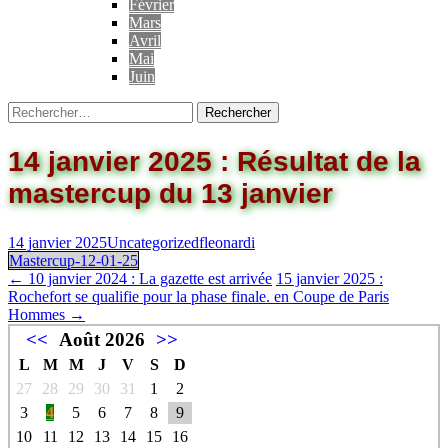
Février
Mars
Avril
Mai
Juin
14 janvier 2025 : Résultat de la
mastercup du 13 janvier
14 janvier 2025
Uncategorized
fleonardi
Mastercup-12-01-25
←
10 janvier 2024 : La gazette est arrivée
15 janvier 2025 :
Rochefort se qualifie pour la phase finale. en Coupe de Paris
Hommes
→
<<
Août 2026
>>
L
M
M
J
V
S
D
27
28
29
30
31
1
2
3
4
5
6
7
8
9
10
11
12
13
14
15
16