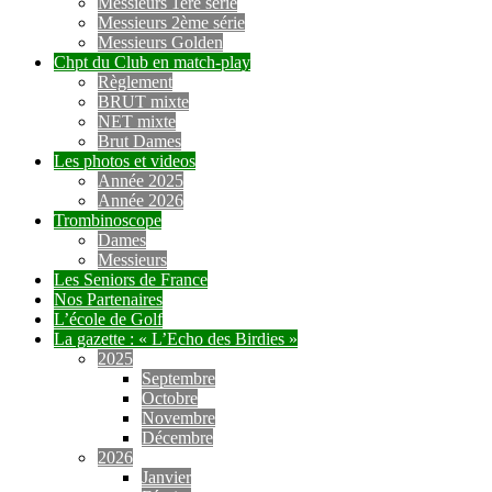
Messieurs 1ère série
Messieurs 2ème série
Messieurs Golden
Chpt du Club en match-play
Règlement
BRUT mixte
NET mixte
Brut Dames
Les photos et videos
Année 2025
Année 2026
Trombinoscope
Dames
Messieurs
Les Seniors de France
Nos Partenaires
L’école de Golf
La gazette : « L’Echo des Birdies »
2025
Septembre
Octobre
Novembre
Décembre
2026
Janvier