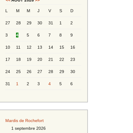
<<
AOÛT 2026
>>
L
M
M
J
V
S
D
Messieurs 2ème série
s 2
27
28
29
30
31
1
2
Messieurs Golden
3
4
5
6
7
8
9
10
11
12
13
14
15
16
17
18
19
20
21
22
23
24
25
26
27
28
29
30
31
1
2
3
4
5
6
s
Mardis de Rochefort
s
1 septembre 2026