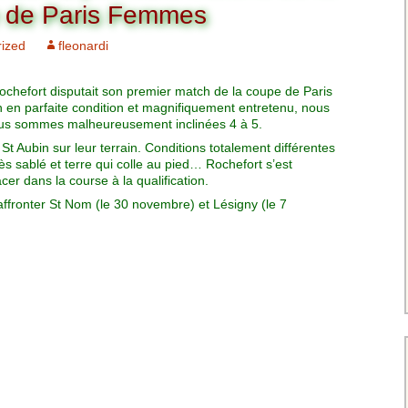
Charte pour les joueurs
Messieurs
e de Paris Femmes
des équipes
Championnat interclubs
p
ized
fleonardi
Senior Messieurs
Equipe Mid-Amateur
Messieurs
batros
chefort disputait son premier match de la coupe de Paris
Coupe de Paris Dames
Equipe Senior
 en parfaite condition et magnifiquement entretenu, nous
Messieurs
iple
us sommes malheureusement inclinées 4 à 5.
Championnat interclubs
St Aubin sur leur terrain. Conditions totalement différentes
Dames
Equipe Senior 2
ès sablé et terre qui colle au pied… Rochefort s’est
Messieurs
er dans la course à la qualification.
Coupe de Paris Senior
ffronter St Nom (le 30 novembre) et Lésigny (le 7
Dames
Equipe Senior 3
Messieurs
Equipe 1 Dames
Equipe Mid-Amateur
Dames
Equipe Senior Dame