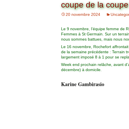
Organigramme
coupe de la coup
Brut Dames
Novembre
Février
Ryder Cu
20 novembre 2024
Uncategor
Commission Loisirs
Décembre
Mars
Trophée Al
Le 9 novembre, l’équipe femme de Ro
Commission Sportive
Femmes à St Germain. Sur un terrain
Avril
Trophée Tr
nous sommes battues, mais nous no
Couronne
Le 16 novembre, Rochefort affrontait 
de la semaine précédente : Terrain tr
Mai
largement imposé 8 à 1 pour se replac
Week end prochain relâche, avant d’a
Juin
décembre) à domicile.
Karine Gambirasio