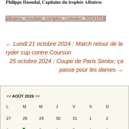
Philippe Daoudal, Capitaine du trophée Albatros
albatros_resultats_comptes_cumules_20241016
Navigation
←
Lundi 21 octobre 2024 : Match retour de la
des
ryder cup contre Courson
25 octobre 2024 : Coupe de Paris Senior, ça
articles
passe pour les dames
→
<<
AOÛT 2026
>>
L
M
M
J
V
S
D
27
28
29
30
31
1
2