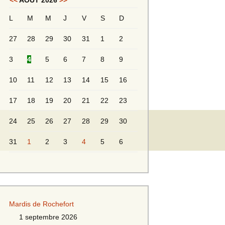
<<
AOÛT 2026
>>
L
M
M
J
V
S
D
Messieurs 2ème série
s 2
27
28
29
30
31
1
2
Messieurs Golden
3
4
5
6
7
8
9
10
11
12
13
14
15
16
17
18
19
20
21
22
23
24
25
26
27
28
29
30
31
1
2
3
4
5
6
s
Mardis de Rochefort
s
1 septembre 2026