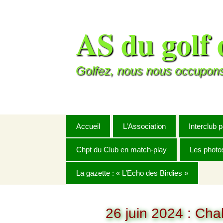
Aller
au
AS du golf 
contenu
Golfez, nous nous occupons
Accueil
L’Association
Interclub 
Chpt du Club en match-play
Le mot du Président
Challeng
Les photo
Règlement
La gazette : « L’Echo des Birdies »
Buts et objectifs
Challenge 
Année 20
BRUT mixte
2025
Charte de l’A.S. du golf
Septembre
Coupe Hiv
Année 20
de Rochefort
26 juin 2024 : Cha
NET mixte
2026
Octobre
Janvier
Master C