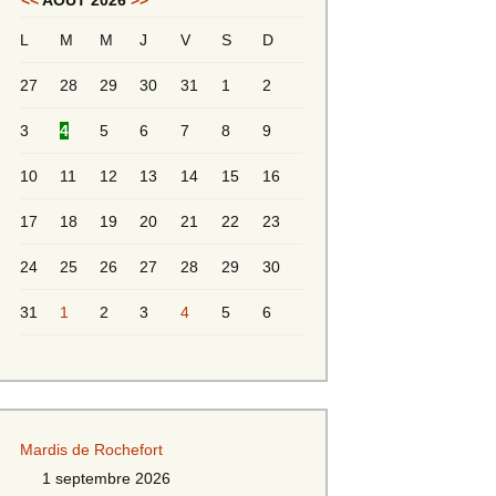
<<
AOÛT 2026
>>
L
M
M
J
V
S
D
Messieurs 2ème série
s 2
27
28
29
30
31
1
2
Messieurs Golden
3
4
5
6
7
8
9
10
11
12
13
14
15
16
17
18
19
20
21
22
23
24
25
26
27
28
29
30
31
1
2
3
4
5
6
s
Mardis de Rochefort
s
1 septembre 2026