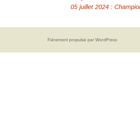
05 juillet 2024 : Champ
articles
Fièrement propulsé par WordPress