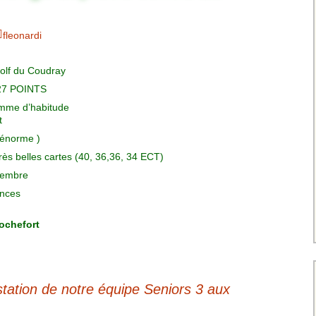
Charte pour les joueurs
Messieurs
des équipes
Championnat interclubs
p
fleonardi
Senior Messieurs
Equipe Mid-Amateur
Messieurs
batros
golf du Coudray
Coupe de Paris Dames
Equipe Senior
e 27 POINTS
Messieurs
iple
Championnat interclubs
comme d’habitude
Dames
t
Equipe Senior 2
Messieurs
(énorme )
Coupe de Paris Senior
très belles cartes (40, 36,36, 34 ECT)
Dames
Equipe Senior 3
tembre
Messieurs
ances
Equipe 1 Dames
ochefort
Equipe Mid-Amateur
Dames
station de notre équipe Seniors 3 aux
Equipe Senior Dame