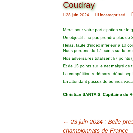
Organigramme
Coudray
Brut Dames
Novembre
Février
Ryder Cu
28 juin 2024
Uncategorized
Commission Loisirs
Décembre
Mars
Trophée Al
Merci pour votre participation sur le 
Commission Sportive
Un objectif : ne pas prendre plus d
Avril
Trophée Tr
Couronne
Hélas, faute d’index inférieur à 10 
Nous perdons de 17 points sur le bru
Mai
Nos adversaires totalisent 67 points 
Et de 15 points sur le net malgré de 
Juin
La compétition redémarre début sep
En attendant passez de bonnes vac
Christian SANTAIS, Capitaine de R
Navigation
←
23 juin 2024 : Belle pre
des
championnats de France