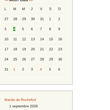
<<
AOÛT 2026
>>
L
M
M
J
V
S
D
Messieurs 2ème série
s 2
27
28
29
30
31
1
2
Messieurs Golden
3
4
5
6
7
8
9
10
11
12
13
14
15
16
17
18
19
20
21
22
23
24
25
26
27
28
29
30
31
1
2
3
4
5
6
s
Mardis de Rochefort
s
1 septembre 2026