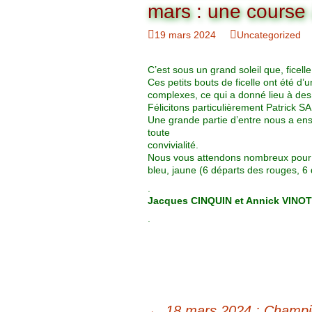
Organigramme
mars : une course à 
Brut Dames
Novembre
Février
Ryder Cu
19 mars 2024
Uncategorized
Commission Loisirs
Décembre
Mars
Trophée Al
C’est sous un grand soleil que, ficel
Commission Sportive
Ces petits bouts de ficelle ont été d
Avril
Trophée Tr
complexes, ce qui a donné lieu à des
Couronne
Félicitons particulièrement Patrick 
Une grande partie d’entre nous a ens
Mai
toute
convivialité.
Nous vous attendons nombreux pour la
Juin
bleu, jaune (6 départs des rouges, 6 
.
Jacques CINQUIN et Annick VINOT
.
←
18 mars 2024 : Champio