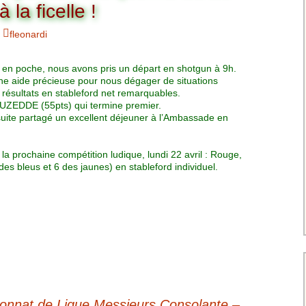
Charte pour les joueurs
Messieurs
la ficelle !
des équipes
Championnat interclubs
p
fleonardi
Senior Messieurs
Equipe Mid-Amateur
Messieurs
batros
le en poche, nous avons pris un départ en shotgun à 9h.
Coupe de Paris Dames
Equipe Senior
’une aide précieuse pour nous dégager de situations
Messieurs
iple
 résultats en stableford net remarquables.
Championnat interclubs
SAUZEDDE (55pts) qui termine premier.
Dames
uite partagé un excellent déjeuner à l’Ambassade en
Equipe Senior 2
Messieurs
Coupe de Paris Senior
Dames
 prochaine compétition ludique, lundi 22 avril : Rouge,
Equipe Senior 3
des bleus et 6 des jaunes) en stableford individuel.
Messieurs
Equipe 1 Dames
Equipe Mid-Amateur
Dames
Equipe Senior Dame
nnat de Ligue Messieurs Consolante –