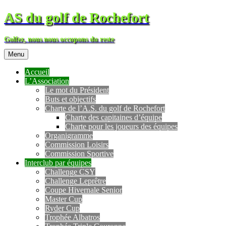
AS du golf de Rochefort
Golfez, nous nous occupons du reste
Menu
Accueil
L’Association
Le mot du Président
Buts et objectifs
Charte de l’A.S. du golf de Rochefort
Charte des capitaines d’équipe
Charte pour les joueurs des équipes
Organigramme
Commission Loisirs
Commission Sportive
Interclub par équipes
Challenge CSY
Challenge Leprêtre
Coupe Hivernale Senior
Master Cup
Ryder Cup
Trophée Albatros