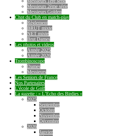
Messieurs 1ère série
Messieurs 2ème série
Messieurs Golden
Chpt du Club en match-play
Règlement
BRUT mixte
NET mixte
Brut Dames
Les photos et videos
Année 2025
Année 2026
Trombinoscope
Dames
Messieurs
Les Seniors de France
Nos Partenaires
L’école de Golf
La gazette : « L’Echo des Birdies »
2025
Septembre
Octobre
Novembre
Décembre
2026
Janvier