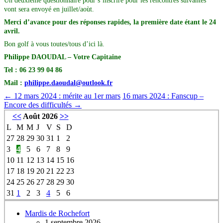
Un deuxième questionnaire pour s’inscrire pour les rencontres suivantes
vont sera envoyé en juillet/aoùt.
Merci d’avance pour des réponses rapides, la première date étant le 24
avril.
Bon golf à vous toutes/tous d’ici là.
Philippe DAOUDAL – Votre Capitaine
Tel : 06 23 99 04 86
Mail :
philippe.daoudal@outlook.fr
←
12 mars 2024 : mérite au 1er mars
16 mars 2024 : Fanscup –
Encore des difficultés
→
<<
Août 2026
>>
L
M
M
J
V
S
D
27
28
29
30
31
1
2
3
4
5
6
7
8
9
10
11
12
13
14
15
16
17
18
19
20
21
22
23
24
25
26
27
28
29
30
31
1
2
3
4
5
6
Mardis de Rochefort
1 septembre 2026