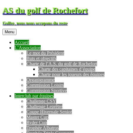
AS du golf de Rochefort
Golfez, nous nous occupons du reste
Menu
Accueil
L’Association
Le mot du Président
Buts et objectifs
Charte de l’A.S. du golf de Rochefort
Charte des capitaines d’équipe
Charte pour les joueurs des équipes
Organigramme
Commission Loisirs
Commission Sportive
Interclub par équipes
Challenge CSY
Challenge Leprêtre
Coupe Hivernale Senior
Master Cup
Ryder Cup
Trophée Albatros