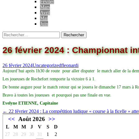
Février
Mars
Avril
Mai
Juin
26 février 2024 : Championnat in
26 février 2024
Uncategorized
fleonardi
Aujourd’hui après 1h30 de route pour aller disputer le match aller de la de
Les joueuses de Rochefort remporte la victoire 6 à 1.
De bonne augure pour le match retour qui se jouera le dimanche 17 mars à R
Bravo à toutes les joueuses et pourquoi pas une finale en vue.
Evelyne ETIENNE, Capitaine
←
22 février 2024 : La compétition ludique « course à la ficelle » atte
<<
Août 2026
>>
L
M
M
J
V
S
D
27
28
29
30
31
1
2