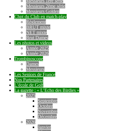
Messieurs 1ère série
Messieurs 2ème série
Messieurs Golden
Chpt du Club en match-play
Règlement
BRUT mixte
NET mixte
Brut Dames
Les photos et videos
Année 2025
Année 2026
Trombinoscope
Dames
Messieurs
Les Seniors de France
Nos Partenaires
L’école de Golf
La gazette : « L’Echo des Birdies »
2025
Septembre
Octobre
Novembre
Décembre
2026
Janvier