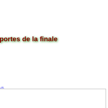
ortes de la finale
p
→