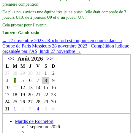
première compétition.
De plus nous avions une équipe très jeune puisqu’elle était composée de 3
joueurs U10, de 2 joueurs U9 et d’un joueur U7.
Cela promet pour l’avenir.
Laurent Gambirasio
←
27 novembre 2023 : Rochefort est toujours en course dans la
Coupe de Paris Messieurs
28 novembre 2023 : Compétition ludique
organisée par l’AS, lundi 27 novembre
→
<<
Août 2026
>>
L
M
M
J
V
S
D
27
28
29
30
31
1
2
3
4
5
6
7
8
9
10
11
12
13
14
15
16
17
18
19
20
21
22
23
24
25
26
27
28
29
30
31
1
2
3
4
5
6
Mardis de Rochefort
1 septembre 2026