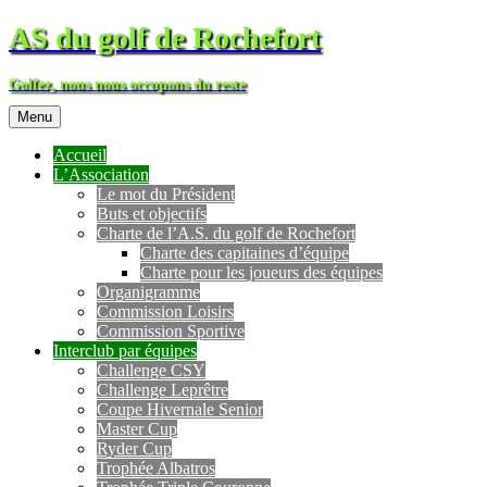
AS du golf de Rochefort
Golfez, nous nous occupons du reste
Menu
Accueil
L’Association
Le mot du Président
Buts et objectifs
Charte de l’A.S. du golf de Rochefort
Charte des capitaines d’équipe
Charte pour les joueurs des équipes
Organigramme
Commission Loisirs
Commission Sportive
Interclub par équipes
Challenge CSY
Challenge Leprêtre
Coupe Hivernale Senior
Master Cup
Ryder Cup
Trophée Albatros