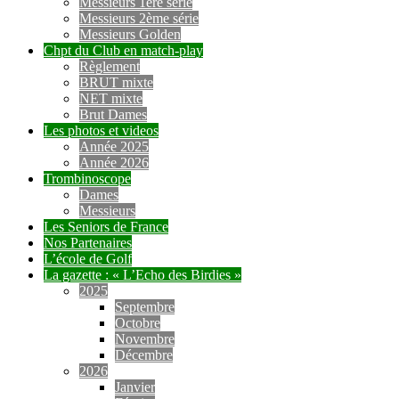
Messieurs 1ère série
Messieurs 2ème série
Messieurs Golden
Chpt du Club en match-play
Règlement
BRUT mixte
NET mixte
Brut Dames
Les photos et videos
Année 2025
Année 2026
Trombinoscope
Dames
Messieurs
Les Seniors de France
Nos Partenaires
L’école de Golf
La gazette : « L’Echo des Birdies »
2025
Septembre
Octobre
Novembre
Décembre
2026
Janvier