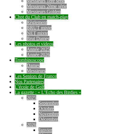
Messieurs 1ère série
Messieurs 2ème série
Messieurs Golden
Chpt du Club en match-play
Règlement
BRUT mixte
NET mixte
Brut Dames
Les photos et videos
Année 2025
Année 2026
Trombinoscope
Dames
Messieurs
Les Seniors de France
Nos Partenaires
L’école de Golf
La gazette : « L’Echo des Birdies »
2025
Septembre
Octobre
Novembre
Décembre
2026
Janvier