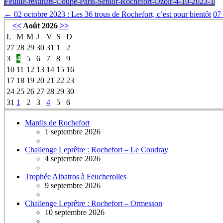
Feuille-resultats-Coupe-Paris-Senior-Rochefort-Ozoir-4-10-2023-1
←
02 octobre 2023 : Les 36 trous de Rochefort, c’est pour bientôt
07 
<<
Août 2026
>>
L
M
M
J
V
S
D
27
28
29
30
31
1
2
3
4
5
6
7
8
9
10
11
12
13
14
15
16
17
18
19
20
21
22
23
24
25
26
27
28
29
30
31
1
2
3
4
5
6
Mardis de Rochefort
1 septembre 2026
Challenge Leprêtre : Rochefort – Le Coudray
4 septembre 2026
Trophée Albatros à Feucherolles
9 septembre 2026
Challenge Leprêtre : Rochefort – Ormesson
10 septembre 2026