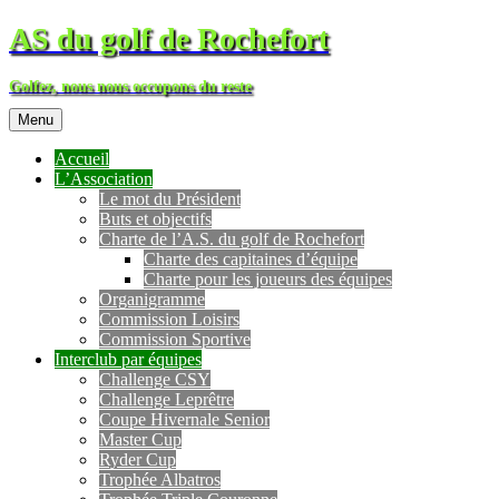
AS du golf de Rochefort
Golfez, nous nous occupons du reste
Menu
Accueil
L’Association
Le mot du Président
Buts et objectifs
Charte de l’A.S. du golf de Rochefort
Charte des capitaines d’équipe
Charte pour les joueurs des équipes
Organigramme
Commission Loisirs
Commission Sportive
Interclub par équipes
Challenge CSY
Challenge Leprêtre
Coupe Hivernale Senior
Master Cup
Ryder Cup
Trophée Albatros