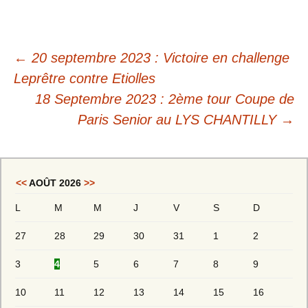
Navigation
←
20 septembre 2023 : Victoire en challenge
des
Leprêtre contre Etiolles
18 Septembre 2023 : 2ème tour Coupe de
articles
Paris Senior au LYS CHANTILLY
→
<<
AOÛT 2026
>>
L
M
M
J
V
S
D
27
28
29
30
31
1
2
3
4
5
6
7
8
9
10
11
12
13
14
15
16