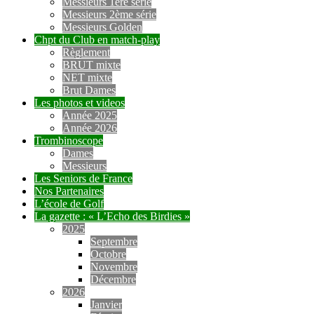
Messieurs 1ère série
Messieurs 2ème série
Messieurs Golden
Chpt du Club en match-play
Règlement
BRUT mixte
NET mixte
Brut Dames
Les photos et videos
Année 2025
Année 2026
Trombinoscope
Dames
Messieurs
Les Seniors de France
Nos Partenaires
L’école de Golf
La gazette : « L’Echo des Birdies »
2025
Septembre
Octobre
Novembre
Décembre
2026
Janvier