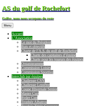
AS du golf de Rochefort
Golfez, nous nous occupons du reste
Menu
Accueil
L’Association
Le mot du Président
Buts et objectifs
Charte de l’A.S. du golf de Rochefort
Charte des capitaines d’équipe
Charte pour les joueurs des équipes
Organigramme
Commission Loisirs
Commission Sportive
Interclub par équipes
Challenge CSY
Challenge Leprêtre
Coupe Hivernale Senior
Master Cup
Ryder Cup
Trophée Albatros