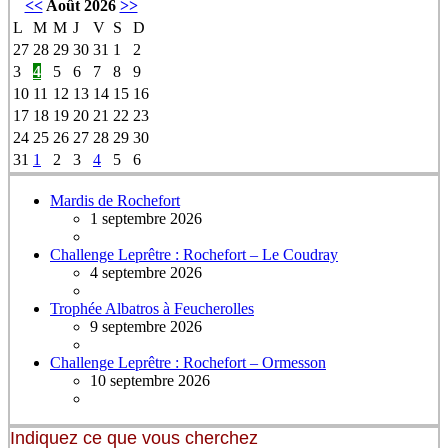
<<
Août 2026
>>
L
M
M
J
V
S
D
27
28
29
30
31
1
2
3
4
5
6
7
8
9
10
11
12
13
14
15
16
17
18
19
20
21
22
23
24
25
26
27
28
29
30
31
1
2
3
4
5
6
Mardis de Rochefort
1 septembre 2026
Challenge Leprêtre : Rochefort – Le Coudray
4 septembre 2026
Trophée Albatros à Feucherolles
9 septembre 2026
Challenge Leprêtre : Rochefort – Ormesson
10 septembre 2026
Indiquez ce que vous cherchez